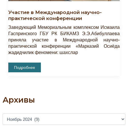
Участие в Международной научно-
практической конференции
Заведующий Мемориальным комплексом Исмаила
Гаспринского ГБУ РК БИКАМЗ Э.Э.Абибуллаева
приняла участие в Международной научно-
практической конференции «Марказий Осиёда
жадидчилик феномени: шахслар
Участие
Подробнее
В
Международной
Научно-
Практической
Конференции
Архивы
А
Р
Х