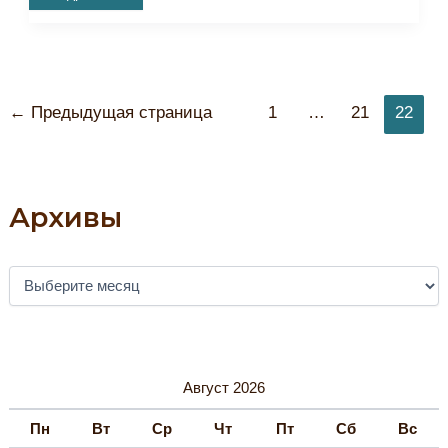
Иллюстративная
Выставка
«Хранитель
Памяти
Народной»
Постраничная
←
Предыдущая страница
1
…
21
22
навигация
записи
Архивы
А
Р
Х
И
В
Ы
Август 2026
Пн
Вт
Ср
Чт
Пт
Сб
Вс