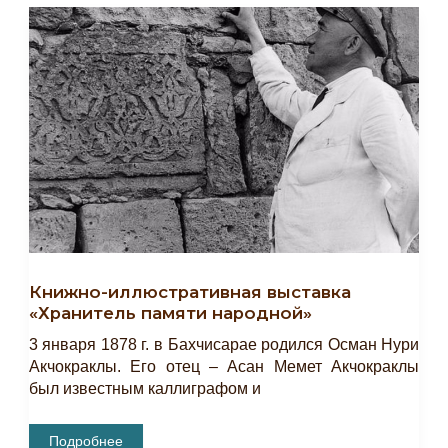
Рабочим,
А
Не
Солдатом»
Книжно-иллюстративная выставка
«Хранитель памяти народной»
3 января 1878 г. в Бахчисарае родился Осман Нури
Акчокраклы. Его отец – Асан Мемет Акчокраклы
был известным каллиграфом и
Книжно-
Подробнее