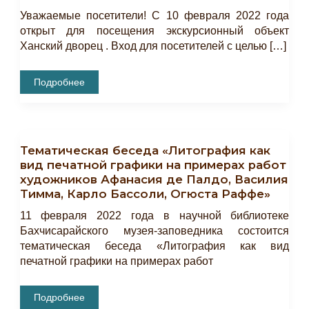
Уважаемые посетители! С 10 февраля 2022 года
открыт для посещения экскурсионный объект
Ханский дворец . Вход для посетителей с целью […]
Внимание!
Подробнее
Ханский
Дворец
Открыт
Для
Посещения
Тематическая беседа «Литография как
вид печатной графики на примерах работ
художников Афанасия де Палдо, Василия
Тимма, Карло Бассоли, Огюста Раффе»
11 февраля 2022 года в научной библиотеке
Бахчисарайского музея-заповедника состоится
тематическая беседа «Литография как вид
печатной графики на примерах работ
Тематическая
Подробнее
Беседа