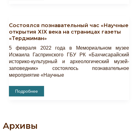
«Литография
Как
Вид
Печатной
Графики
Состоялся познавательный час «Научные
На
Примерах
открытия XIX века на страницах газеты
Работ
«Терджиман»
Художников
Афанасия
Де
5 февраля 2022 года в Мемориальном музее
Палдо,
Исмаила Гаспринского ГБУ РК «Бахчисарайский
Василия
Тимма,
историко-культурный и археологический музей-
Карло
Бассоли,
заповедник» состоялось познавательное
Огюста
мероприятие «Научные
Раффе»
Состоялся
Подробнее
Познавательный
Час
«Научные
Открытия
XIX
Века
На
Архивы
Страницах
Газеты
«Терджиман»