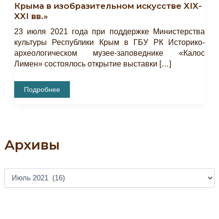
Крыма в изобразительном искусстве XIX-
XXI вв.»
23 июля 2021 года при поддержке Министерства
культуры Республики Крым в ГБУ РК Историко-
археологическом музее-заповеднике «Калос
Лимен» состоялось открытие выставки […]
Cостоялось
Подробнее
Открытие
Выставки
«Пещерные
Города
Юго-
Западного
Крыма
Архивы
В
Изобразительном
Искусстве
XIX-
XXI
А
Вв.»
Р
Х
И
В