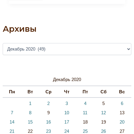
«Подвиг
Твой
Бессмертен»,
Посвященное
Дню
Героев
Архивы
Отечества
А
Р
Х
И
В
Ы
Декабрь 2020
Пн
Вт
Ср
Чт
Пт
Сб
Вс
1
2
3
4
5
6
7
8
9
10
11
12
13
14
15
16
17
18
19
20
21
22
23
24
25
26
27