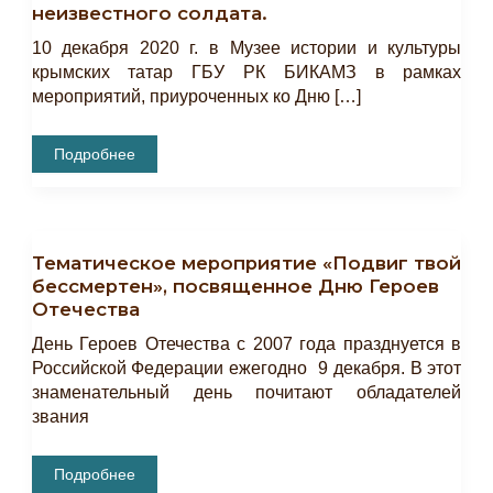
неизвестного солдата.
10 декабря 2020 г. в Музее истории и культуры
крымских татар ГБУ РК БИКАМЗ в рамках
мероприятий, приуроченных ко Дню […]
Лекция
Подробнее
«Имя
Твое
Неизвестно,
Подвиг
Твой
Бессмертен»,
Тематическое мероприятие «Подвиг твой
Приуроченная
Ко
бессмертен», посвященное Дню Героев
Дню
Отечества
Неизвестного
Солдата.
День Героев Отечества с 2007 года празднуется в
Российской Федерации ежегодно 9 декабря. В этот
знаменательный день почитают обладателей
звания
Тематическое
Подробнее
Мероприятие