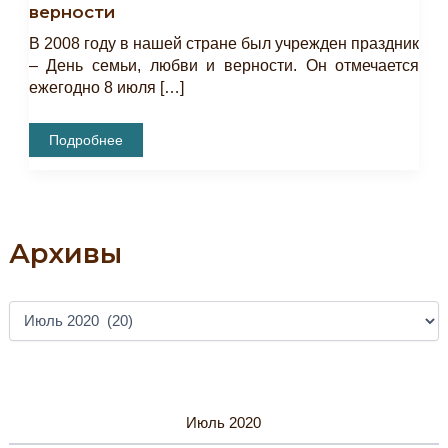
верности
В 2008 году в нашей стране был учрежден праздник
– День семьи, любви и верности. Он отмечается
ежегодно 8 июля […]
Мастер-
Подробнее
Класс
«Ромашка
На
Счастье»,
Приуроченный
Ко
Дню
Архивы
Семьи,
Любви
И
Верности
А
Р
Х
И
В
Ы
Июль 2020