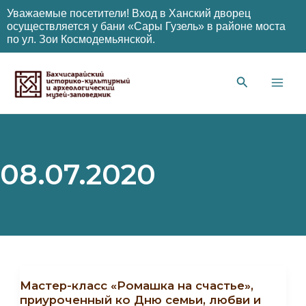
Уважаемые посетители! Вход в Ханский дворец
осуществляется у бани «Сары Гузель» в районе моста
по ул. Зои Космодемьянской.
Перейти
к
содержимому
Main
Men
08.07.2020
Мастер-класс «Ромашка на счастье»,
приуроченный ко Дню семьи, любви и