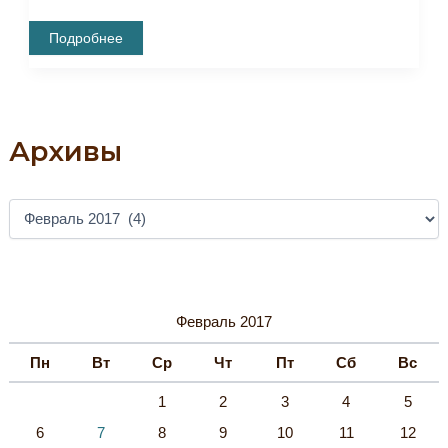
Скоро
Подробнее
Начнет
Работу
Новая
Выставка
«Бахчисарайские
Мечети
В
Архивы
Живописи
И
Графике
XIX-
XXI
А
Вв.»
Р
Х
И
В
Ы
Февраль 2017
Пн
Вт
Ср
Чт
Пт
Сб
Вс
1
2
3
4
5
6
7
8
9
10
11
12