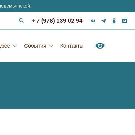
модемьянской.
+ 7 (978) 139 02 94
узее
События
Контакты