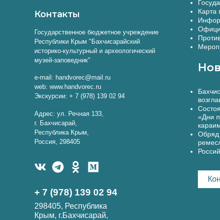
Госуда
Карта 
Контакты
Инфор
Офици
Государственное бюджетное учреждение
Против
Республики Крым "Бахчисарайский
Меропр
историко-культурный и археологический
музей-заповедник"
Нов
e-mail: handvorec@mail.ru
web: www.handvorec.ru
Бахчис
Экскурсии: + 7 (978) 139 02 94
возгла
Состоя
Адрес: ул. Речная 133,
«Дни п
г. Бахчисарай,
караи
Республика Крым,
Обряд 
Россия, 298405
ремес
Россий
Ко
+ 7 (978) 139 02 94
298405, Республика
Крым, г.Бахчисарай,