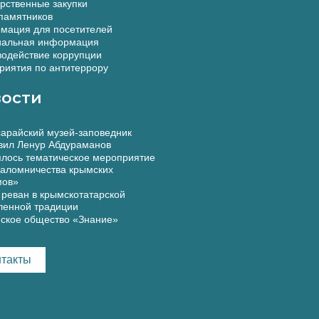
рственные закупки
памятников
мация для посетителей
альная информация
одействие коррупции
иятия по антитеррору
ости
арайский музей-заповедник
вил Ленур Абдураманов
лось тематическое мероприятие
аломничества крымских
мов»
реван в крымскотатарской
ленной традиции
ское общество «Знание»
нтакты