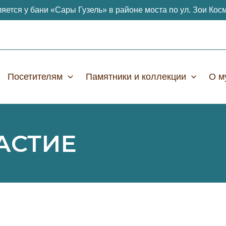
яется у бани «Сары Гузель» в районе моста по ул. Зои Кос
Посетителям
Памятники и коллекции
О м
АСТИЕ