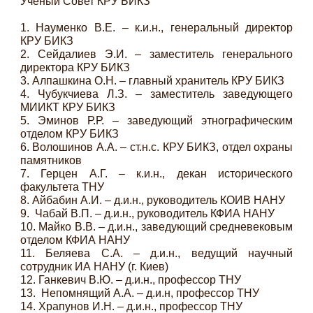
Ученый Совет КРУ БИКЗ
1.
Науменко В.Е. – к.и.н., генеральный директор
КРУ БИКЗ
2.
Сейдалиев Э.И. – заместитель генерального
директора КРУ БИКЗ
3.
Алпашкина О.Н. – главный хранитель КРУ БИКЗ
4.
Чубукчиева Л.З. – заместитель заведующего
МИИКТ КРУ БИКЗ
5.
Эминов Р.Р. – заведующий этнографическим
отделом КРУ БИКЗ
6.
Волошинов А.А. – ст.н.с. КРУ БИКЗ, отдел охраны
памятников
7.
Герцен А.Г. – к.и.н., декан исторического
факультета ТНУ
8.
Айбабин А.И. – д.и.н., руководитель КОИВ НАНУ
9.
Чабай В.П. – д.и.н., руководитель КФИА НАНУ
10.
Майко В.В. – д.и.н., заведующий средневековым
отделом КФИА НАНУ
11.
Беляева С.А. – д.и.н., ведущий научный
сотрудник ИА НАНУ (г. Киев)
12.
Ганкевич В.Ю. – д.и.н., профессор ТНУ
13.
Непомнящий А.А. – д.и.н, профессор ТНУ
14.
Храпунов И.Н. – д.и.н., профессор ТНУ