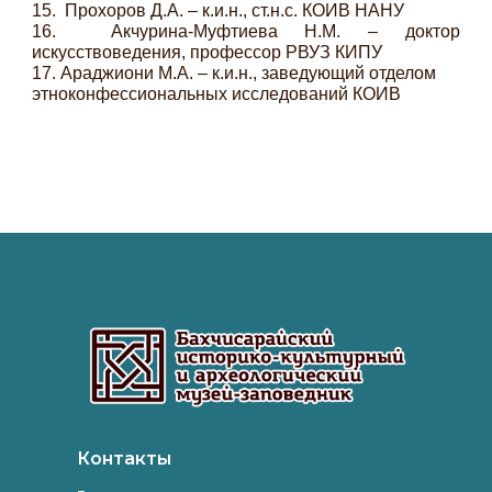
15.
Прохоров Д.А. – к.и.н., ст.н.с. КОИВ НАНУ
16.
Акчурина-Муфтиева Н.М. – доктор
искусствоведения, профессор РВУЗ КИПУ
17.
Араджиони М.А. – к.и.н., заведующий отделом
этноконфессиональных исследований КОИВ
Контакты