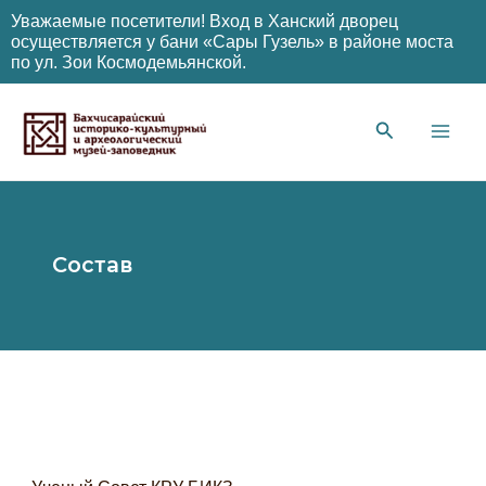
Уважаемые посетители! Вход в Ханский дворец
осуществляется у бани «Сары Гузель» в районе моста
по ул. Зои Космодемьянской.
Перейти
к
содержимому
Main
Men
Состав