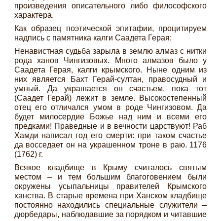
произведения описательного либо философского
характера.
Как образец поэтической эпитафии, процитируем
надпись с памятника калги Саадета Герая:
Ненавистная судьба зарыла в землю алмаз с нитки
рода ханов Чингизовых. Много алмазов было у
Саадета Герая, калги крымского. Ныне одним из
них является Бахт Герай-султан, правосудный и
умный. Да украшается он счастьем, пока тот
(Саадет Герай) лежит в земле. Высокостепенный
отец его отличался умом в роде Чингизовом. Да
будет милосердие Божье над ним и всеми его
предками! Праведные и в вечности царствуют! Раб
Хамди написал год его смерти: при таком счастье
да восседает он на украшенном троне в раю. 1176
(1762) г.
Всякое кладбище в Крыму считалось святым
местом – и тем большим благоговением были
окружены усыпальницы правителей Крымского
ханства. В старые времена при Ханском кладбище
постоянно находились специальные служители –
дюрбедары, наблюдавшие за порядком и читавшие