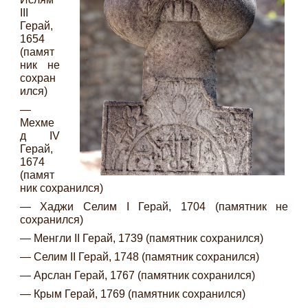
III
Герай,
1654
(памят
ник не
сохран
ился)
—
Мехме
д IV
Герай,
1674
(памят
ник сохранился)
— Хаджи Селим I Герай, 1704 (памятник не
сохранился)
— Менгли II Герай, 1739 (памятник сохранился)
— Селим II Герай, 1748 (памятник сохранился)
— Арслан Герай, 1767 (памятник сохранился)
— Крым Герай, 1769 (памятник сохранился)