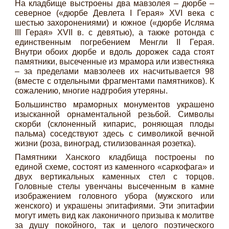
На кладбище выстроены два мавзолея – дюрбе –
северное («дюрбе Девлета I Герая» XVI века с
шестью захоронениями) и южное («дюрбе Исляма
III Герая» XVII в. с девятью), а также ротонда с
единственным погребением Менгли II Герая.
Внутри обоих дюрбе и вдоль дорожек сада стоят
памятники, высеченные из мрамора или известняка
– за пределами мавзолеев их насчитывается 98
(вместе с отдельными фрагментами памятников). К
сожалению, многие надгробия утеряны.
Большинство мраморных монументов украшено
изысканной орнаментальной резьбой. Символы
скорби (склоненный кипарис, роняющая плоды
пальма) соседствуют здесь с символикой вечной
жизни (роза, виноград, стилизованная розетка).
Памятники Ханского кладбища построены по
единой схеме, состоят из каменного «саркофага» и
двух вертикальных каменных стел с торцов.
Головные стелы увенчаны высеченным в камне
изображением головного убора (мужского или
женского) и украшены эпитафиями. Эти эпитафии
могут иметь вид как лаконичного призыва к молитве
за душу покойного, так и целого поэтического