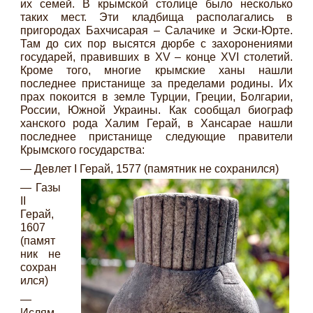
их семей. В крымской столице было несколько
таких мест. Эти кладбища располагались в
пригородах Бахчисарая – Салачике и Эски-Юрте.
Там до сих пор высятся дюрбе с захоронениями
государей, правивших в XV – конце XVI столетий.
Кроме того, многие крымские ханы нашли
последнее пристанище за пределами родины. Их
прах покоится в земле Турции, Греции, Болгарии,
России, Южной Украины. Как сообщал биограф
ханского рода Халим Герай, в Хансарае нашли
последнее пристанище следующие правители
Крымского государства:
— Девлет I Герай, 1577 (памятник не сохранился)
— Газы
II
Герай,
1607
(памят
ник не
сохран
ился)
—
Ислям