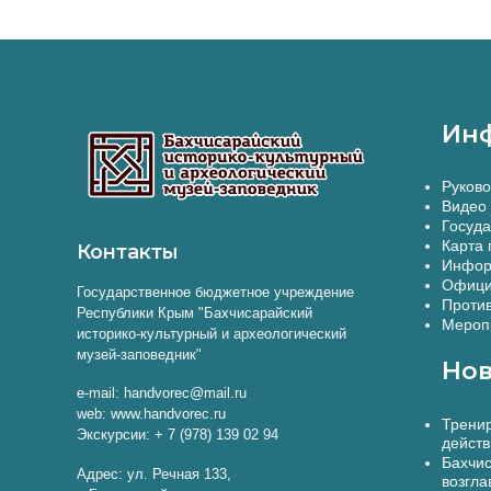
Ин
Руково
Видео 
Госуда
Карта 
Контакты
Инфор
Офици
Государственное бюджетное учреждение
Против
Республики Крым "Бахчисарайский
Меропр
историко-культурный и археологический
музей-заповедник"
Нов
e-mail: handvorec@mail.ru
web: www.handvorec.ru
Тренир
Экскурсии: + 7 (978) 139 02 94
действ
Бахчис
Адрес: ул. Речная 133,
возгла