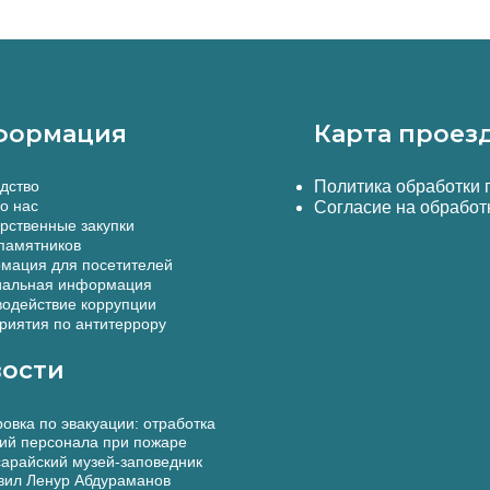
формация
Карта проез
дство
Политика обработки
о нас
Согласие на обработ
рственные закупки
памятников
мация для посетителей
альная информация
одействие коррупции
иятия по антитеррору
ости
овка по эвакуации: отработка
ий персонала при пожаре
арайский музей-заповедник
вил Ленур Абдураманов