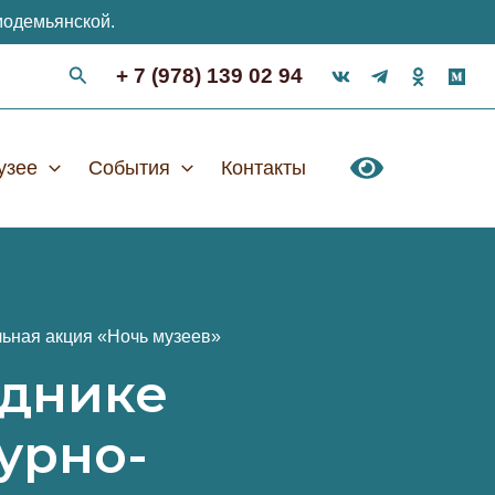
модемьянской.
+ 7 (978) 139 02 94
узее
События
Контакты
льная акция «Ночь музеев»
еднике
урно-