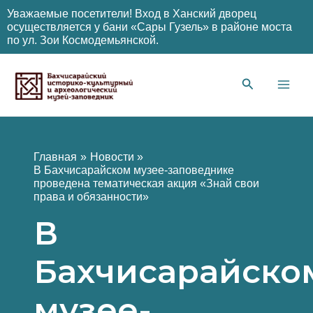
Уважаемые посетители! Вход в Ханский дворец
осуществляется у бани «Сары Гузель» в районе моста
по ул. Зои Космодемьянской.
Перейти
к
содержимому
Main
Men
Главная
Новости
В Бахчисарайском музее-заповеднике
проведена тематическая акция «Знай свои
права и обязанности»
В
Бахчисарайско
музее-