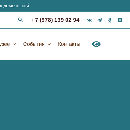
модемьянской.
+ 7 (978) 139 02 94
узее
События
Контакты