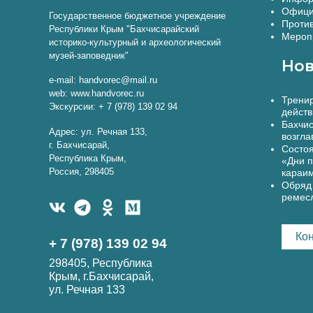
Офици
Государственное бюджетное учреждение
Против
Республики Крым "Бахчисарайский
Меропр
историко-культурный и археологический
музей-заповедник"
Нов
e-mail: handvorec@mail.ru
web: www.handvorec.ru
Тренир
Экскурсии: + 7 (978) 139 02 94
действ
Бахчис
Адрес: ул. Речная 133,
возгла
г. Бахчисарай,
Состоя
Республика Крым,
«Дни п
Россия, 298405
караи
Обряд 
ремес
Ко
+ 7 (978) 139 02 94
298405, Республика
Крым, г.Бахчисарай,
ул. Речная 133