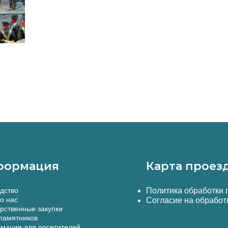
формация
Карта проез
дство
Политика обработки
о нас
Согласие на обработ
рственные закупки
памятников
мация для посетителей