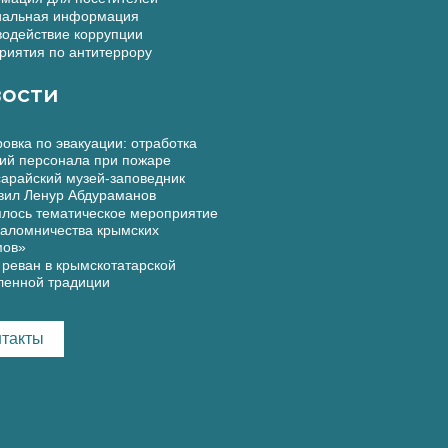
альная информация
одействие коррупции
иятия по антитеррору
ости
овка по эвакуации: отработка
ий персонала при пожаре
арайский музей-заповедник
вил Ленур Абдураманов
лось тематическое мероприятие
аломничества крымских
мов»
реван в крымскотатарской
ленной традиции
нтакты