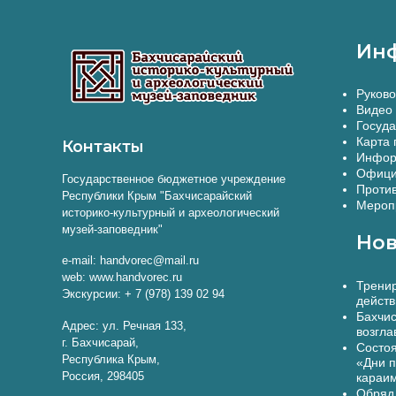
Ин
Руково
Видео 
Госуда
Карта 
Контакты
Инфор
Офици
Государственное бюджетное учреждение
Против
Республики Крым "Бахчисарайский
Меропр
историко-культурный и археологический
музей-заповедник"
Нов
e-mail: handvorec@mail.ru
web: www.handvorec.ru
Тренир
Экскурсии: + 7 (978) 139 02 94
действ
Бахчис
Адрес: ул. Речная 133,
возгла
г. Бахчисарай,
Состоя
Республика Крым,
«Дни п
Россия, 298405
караи
Обряд 