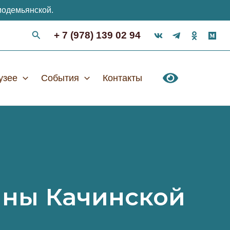
модемьянской.
+ 7 (978) 139 02 94
узее
События
Контакты
йны Качинской