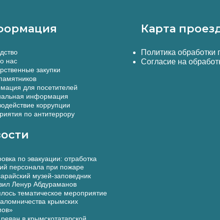
формация
Карта проез
дство
Политика обработки
о нас
Согласие на обработ
рственные закупки
памятников
мация для посетителей
альная информация
одействие коррупции
иятия по антитеррору
ости
овка по эвакуации: отработка
ий персонала при пожаре
арайский музей-заповедник
вил Ленур Абдураманов
лось тематическое мероприятие
аломничества крымских
мов»
реван в крымскотатарской