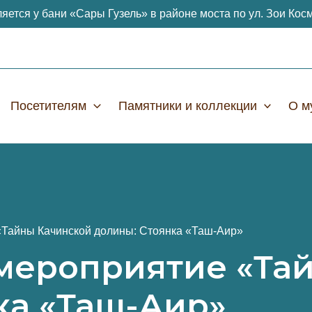
яется у бани «Сары Гузель» в районе моста по ул. Зои Кос
Посетителям
Памятники и коллекции
О м
«Тайны Качинской долины: Стоянка «Таш-Аир»
мероприятие «Та
ка «Таш-Аир»