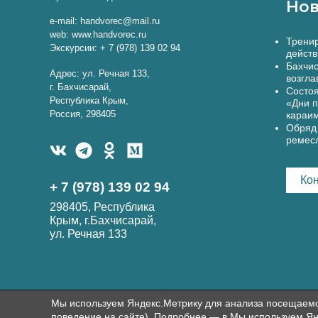
Нов
e-mail: handvorec@mail.ru
web: www.handvorec.ru
Тренир
Экскурсии: + 7 (978) 139 02 94
действ
Бахчис
Адрес: ул. Речная 133,
возгла
г. Бахчисарай,
Состоя
Республика Крым,
«Дни п
Россия, 298405
караи
Обряд 
ремес
Ко
+ 7 (978) 139 02 94
298405, Республика
Крым, г.Бахчисарай,
ул. Речная 133
Мы используем Яндекс.Метрику для анализа посещаемост
поведение на сайте). Подробнее — в Мы используем Ян