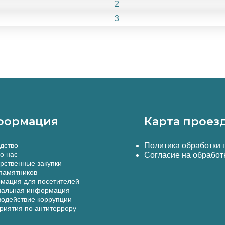
формация
Карта проез
дство
Политика обработки
о нас
Согласие на обработ
рственные закупки
памятников
мация для посетителей
альная информация
одействие коррупции
иятия по антитеррору