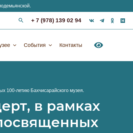
модемьянской.
+ 7 (978) 139 02 94
узее
События
Контакты
ых 100-летию Бахчисарайского музея.
ерт, в рамках
 посвященных