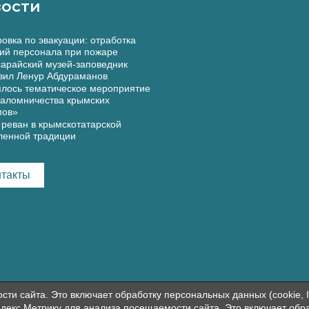
ости
овка по эвакуации: отработка
ий персонала при пожаре
арайский музей-заповедник
вил Ленур Абдураманов
лось тематическое мероприятие
аломничества крымских
мов»
реван в крымскотатарской
ленной традиции
нтакты
и сайта. Это включает обработку персональных данных (cookie, I
декс.Метрику для анализа посещаемости сайта. Это включает обр