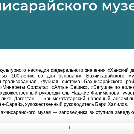
чисарайского музе
а культурного наследия федерального значения «Ханский 
ных 100-летию со дня основания Бахчисарайского му
нтрализованная клубная система Бахчисарайского ра
 «Минареты Солхата», «Алтын Бешик», «Бегущие по волн
художественный руководитель Наджие Филимонова; участн
ублике Дагестан — крымскотатарский народный ансамбль
ан-Сарай», художественный руководитель Бари Халилов.
Бахчисарайского музея — заповедника выступила заведу