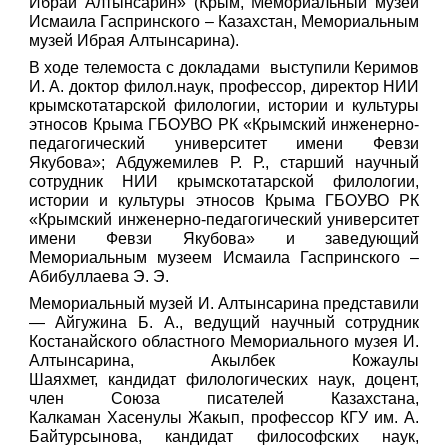
Ибрай Алтынсарин» (Крым, Мемориальный музей
Исмаила Гаспринского – Казахстан, Мемориальным
музей Ибрая Алтынсарина).
В ходе телемоста с докладами выступили Керимов
И. А. доктор филол.наук, профессор, директор НИИ
крымскотатарской филологии, истории и культуры
этносов Крыма ГБОУВО РК «Крымский инженерно-
педагогический университет имени Февзи
Якубова»; Абдужемилев Р. Р., старший научный
сотрудник НИИ крымскотатарской филологии,
истории и культуры этносов Крыма ГБОУВО РК
«Крымский инженерно-педагогический университет
имени Февзи Якубова» и заведующий
Мемориальным музеем Исмаила Гаспринского –
Абибуллаева Э. Э.
Мемориальный музей И. Алтынсарина представили
— Айгужина Б. А.,
ведущий научный сотрудник
Костанайского областного Мемориального музея И.
Алтынсарина, Акылбек Кожаулы
Шаяхмет, кандидат филологических наук, доцент,
член Союза писателей Казахстана,
Калкаман Хасенулы Жакып, профессор КГУ им. А.
Байтурсынова, кандидат философских наук,