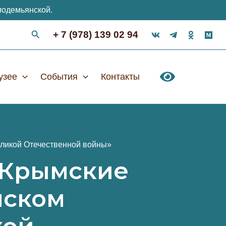
модемьянской.
+ 7 (978) 139 02 94
узее
События
Контакты
еликой Отечественной войны»
«Крымские
нском