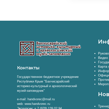
Ин
Руково
Видео 
Госуда
Карта 
Контакты
Инфор
Офици
Государственное бюджетное учреждение
Против
Республики Крым "Бахчисарайский
Меропр
историко-культурный и археологический
музей-заповедник"
Нов
e-mail: handvorec@mail.ru
web: www.handvorec.ru
Тренир
Экскурсии: + 7 (978) 139 02 94