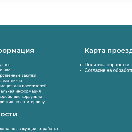
формация
Карта проез
дство
Политика обработки
о нас
Согласие на обработ
рственные закупки
памятников
мация для посетителей
альная информация
одействие коррупции
иятия по антитеррору
ости
овка по эвакуации: отработка