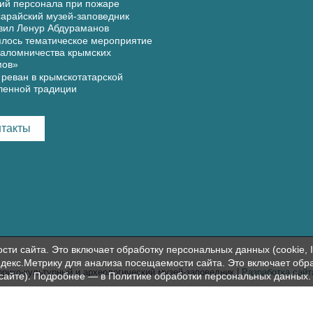
ий персонала при пожаре
арайский музей-заповедник
вил Ленур Абдураманов
лось тематическое мероприятие
аломничества крымских
мов»
реван в крымскотатарской
ленной традиции
нтакты
и сайта. Это включает обработку персональных данных (cookie, I
декс.Метрику для анализа посещаемости сайта. Это включает обр
орико-культурный и археологический музей-заповедник |
Разработка сай
 сайте). Подробнее — в
Политике обработки персональных данных
.