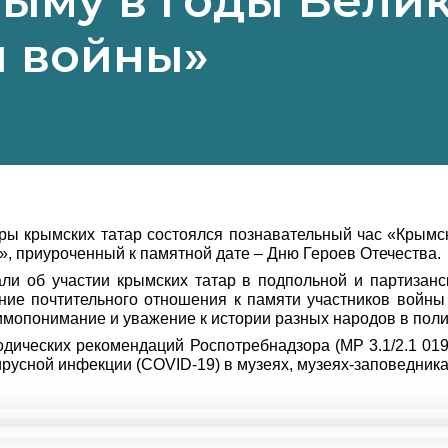
ыму в годы Вели
й войны»
туры крымских татар состоялся познавательный час «Крым
, приуроченный к памятной дате – Дню Героев Отечества.
али об участии крымских татар в подпольной и партизан
ние почтительного отношения к памяти участников войны
аимопонимание и уважение к истории разных народов в пол
одических рекомендаций Роспотребнадзора (МР 3.1/2.1 01
усной инфекции (COVID-19) в музеях, музеях-заповедника