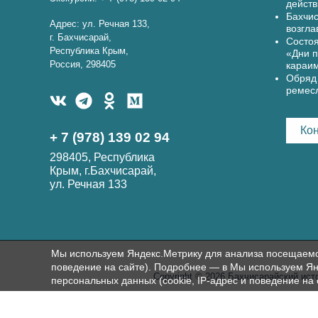
действ
Бахчис
Адрес: ул. Речная 133,
возгла
г. Бахчисарай,
Состоя
Республика Крым,
«Дни п
Россия, 298405
караи
Обряд 
ремес
Ко
+ 7 (978) 139 02 94
298405, Республика
Крым, г.Бахчисарай,
ул. Речная 133
Мы используем Яндекс.Метрику для анализа посещаемост
поведение на сайте). Подробнее — в Мы используем Ян
Copyright © 2026 Бахчисарайский ист
персональных данных (cookie, IP-адрес и поведение на