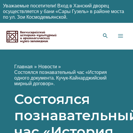
Уважаемые посетители! Вход в Ханский дворец
осуществляется у бани «Сары Гузель» в районе моста
по ул. Зои Космодемьянской.
Перейти
к
содержимому
Main
Men
Главная
Новости
Состоялся познавательный час «История
одного документа. Кучук-Кайнарджийский
мирный договор».
Состоялся
познавательны
час «История