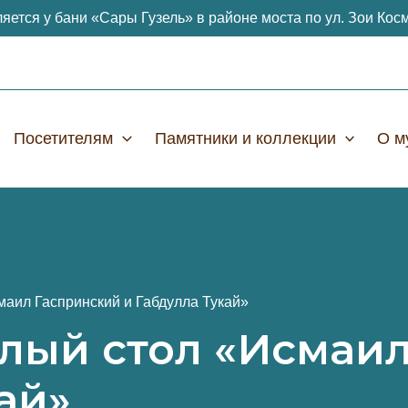
яется у бани «Сары Гузель» в районе моста по ул. Зои Кос
Посетителям
Памятники и коллекции
О м
маил Гаспринский и Габдулла Тукай»
глый стол «Исмаи
ай»