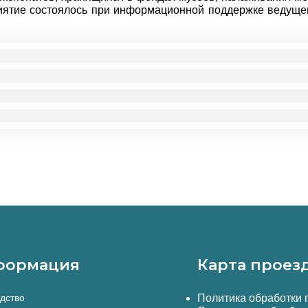
иятие состоялось при информационной поддержке ведущег
формация
Карта проез
дство
Политика обработки