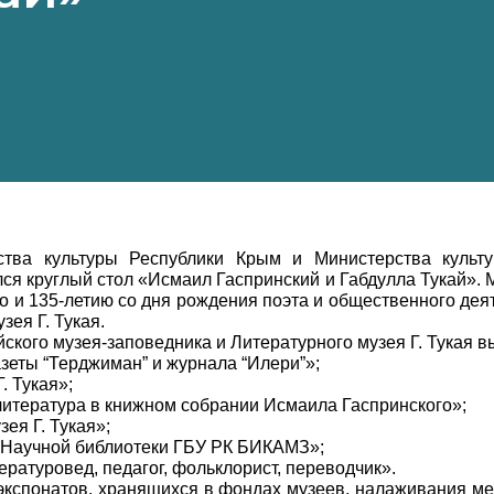
ства культуры Республики Крым и Министерства культу
ся круглый стол «Исмаил Гаспринский и Габдулла Тукай». 
о и 135-летию со дня рождения поэта и общественного деят
зея Г. Тукая.
йского музея-заповедника и Литературного музея Г. Тукая
азеты “Терджиман” и журнала “Илери”»;
. Тукая»;
итература в книжном собрании Исмаила Гаспринского»;
ея Г. Тукая»;
и Научной библиотеки ГБУ РК БИКАМЗ»;
ературовед, педагог, фольклорист, переводчик».
кспонатов, хранящихся в фондах музеев, налаживания ме