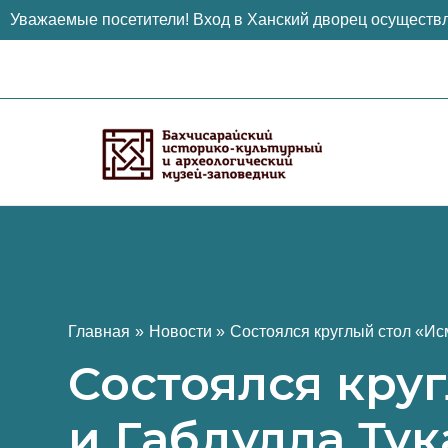
Уважаемые посетители! Вход в Ханский дворец осуществл
Перейти
к
содержимому
Главная
Новости
Состоялся круглый стол «Ис
Состоялся кру
и Габдулла Тук