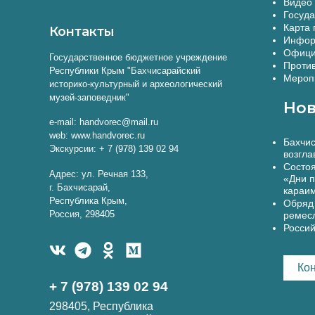
Видео 
Госуда
Карта 
Контакты
Инфор
Офици
Государственное бюджетное учреждение
Против
Республики Крым "Бахчисарайский
Меропр
историко-культурный и археологический
музей-заповедник"
Нов
e-mail: handvorec@mail.ru
web: www.handvorec.ru
Бахчис
Экскурсии: + 7 (978) 139 02 94
возгла
Состоя
Адрес: ул. Речная 133,
«Дни п
г. Бахчисарай,
караи
Республика Крым,
Обряд 
Россия, 298405
ремес
Россий
Ко
+ 7 (978) 139 02 94
298405, Республика