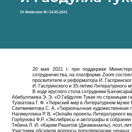
От
Moderator M
/
24.05.2021
20 мая 2021 г. при поддержке Министер
сотрудничества, на платформе Zoom состоял
просветителя и реформатора И. Гаспринског
И. Гаспринского и 35-летию Литературного му
В ходе круглого стола сотрудники Бахчисара
Абибуллаева Э. Э. «О Габдулле Тукае по страницам г
Тухватова Г. Ф. «Тюркский мир в Литературном музее Г
Сеитмеметова С. А. «Тюркоязычная художественная л
Нагимуллина Р. В. «Онлайн проекты Литературного муз
Горбунова Ф.Р. «Экслибрисы и автографы в собрани
Тябина Л. И. «Карим Рашитов (Джаманаклы), поэт, лит
Участники обсудили вопросы популяризации ценных э