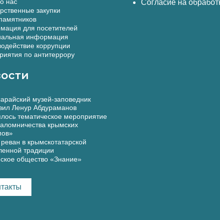
о нас
Согласие на обработ
рственные закупки
памятников
мация для посетителей
альная информация
одействие коррупции
иятия по антитеррору
ости
арайский музей-заповедник
вил Ленур Абдураманов
лось тематическое мероприятие
аломничества крымских
мов»
реван в крымскотатарской
ленной традиции
ское общество «Знание»
нтакты