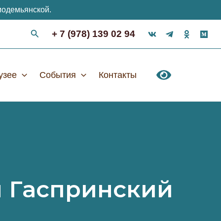
модемьянской.
+ 7 (978) 139 02 94
узее
События
Контакты
л Гаспринский