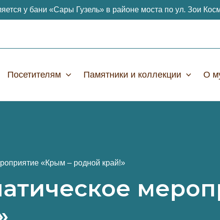
яется у бани «Сары Гузель» в районе моста по ул. Зои Кос
Посетителям
Памятники и коллекции
О м
роприятие «Крым – родной край!»
матическое меро
»