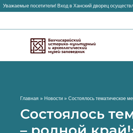
Уважаемые посетители! Вход в Ханский дворец осуществл
Перейти
к
содержимому
Главная
Новости
Состоялось тематическое ме
Состоялось те
– родной край!