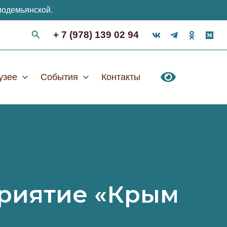
модемьянской.
+ 7 (978) 139 02 94
узее
События
Контакты
приятие «Крым