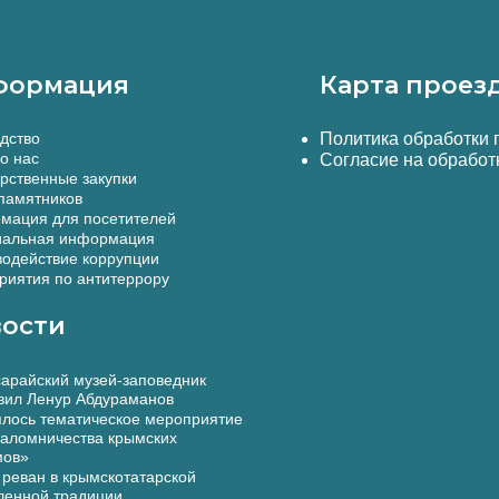
формация
Карта проез
дство
Политика обработки
о нас
Согласие на обработ
рственные закупки
памятников
мация для посетителей
альная информация
одействие коррупции
иятия по антитеррору
ости
арайский музей-заповедник
вил Ленур Абдураманов
лось тематическое мероприятие
аломничества крымских
мов»
реван в крымскотатарской
ленной традиции