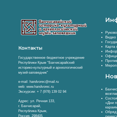
Ин
Руково
Видео 
Госуда
Карта 
Контакты
Инфор
Офици
Государственное бюджетное учреждение
Против
Республики Крым "Бахчисарайский
Меропр
историко-культурный и археологический
музей-заповедник"
Нов
e-mail: handvorec@mail.ru
web: www.handvorec.ru
Бахчис
Экскурсии: + 7 (978) 139 02 94
возгла
Состоя
Адрес: ул. Речная 133,
«Дни п
г. Бахчисарай,
караи
Республика Крым,
Обряд 
Россия, 298405
ремес