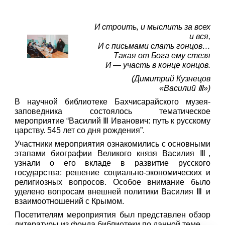
И строить, и мыслить за всех
и вся,
И с письмами слать гонцов…
Такая от Бога ему стезя
И — участь в конце концов.
(Димитрий Кузнецов
«Василий Ⅲ»)
В научной библиотеке Бахчисарайского музея-
заповедника состоялось тематическое
мероприятие “Василий Ⅲ Иванович: путь к русскому
царству. 545 лет со дня рождения”.
Участники мероприятия ознакомились с основными
этапами биографии Великого князя Василия Ⅲ,
узнали о его вкладе в развитие русского
государства: решение социально-экономических и
религиозных вопросов. Особое внимание было
уделено вопросам внешней политики Василия Ⅲ и
взаимоотношений с Крымом.
Посетителям мероприятия был представлен обзор
литературы из фонда библиотеки по данной теме.