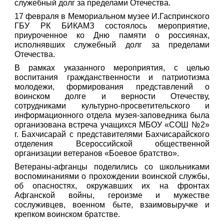
служебный долг за пределами Отечества.
17 февраля в Мемориальном музее И.Гаспринского
ГБУ РК БИКАМЗ состоялось мероприятие,
приуроченное ко Дню памяти о россиянах,
исполнявших служебный долг за пределами
Отечества.
В рамках указанного мероприятия, с целью
воспитания гражданственности и патриотизма
молодежи, формирования представлений о
воинском долге и верности Отечеству,
сотрудниками культурно-просветительского и
информационного отдела музея-заповедника была
организована встреча учащихся МБОУ «СОШ №2»
г. Бахчисарай с представителями Бахчисарайского
отделения Всероссийской общественной
организации ветеранов «Боевое братство».
Ветераны-афганцы поделились со школьниками
воспоминаниями о прохождении воинской службы,
об опасностях, окружавших их на фронтах
Афганской войны, героизме и мужестве
сослуживцев, военном быте, взаимовыручке и
крепком воинском братстве.