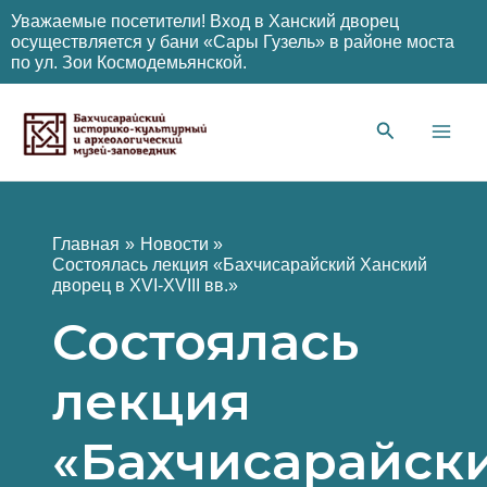
Уважаемые посетители! Вход в Ханский дворец
осуществляется у бани «Сары Гузель» в районе моста
по ул. Зои Космодемьянской.
Перейти
к
содержимому
Main
Men
Главная
Новости
Состоялась лекция «Бахчисарайский Ханский
дворец в XVI-XVIII вв.»
Состоялась
лекция
«Бахчисарайск