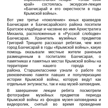
край» состоялась экскурсия-лекция
«Бахчисарай и его окрестности в годы
Крымской войны».
Вот уже третье «поколение» юных краеведов
Бахчисарая и Бахчисарайского района посетили
Братское кладбище и часовню во имя Архистратига
Михаила, расположенные в «Русской слободке»
Бахчисарая. Хранитель музейных предметов
Григорий Трищило рассказал ребятам, чем жил
город Бахчисарай в годы «Крымской войны», какую
помощь оказывали местные жители раненым
размещенным в госпиталях Бахчисарая, о
памятниках и памятных местах Крымской войны на
территории нашего города и
района. Старшеклассники узнали о работе по
увековечению памяти павших и популяризацию
истории Крымской войны, которую ведут как
отдельные энтузиасты, так и наш музей-заповедник.
В завершении лекции ребята посмотрели
фотографии музейных предметов периода
Крымской войны из фондов музея-заповедника и
видеоролик, снятый во время проведение