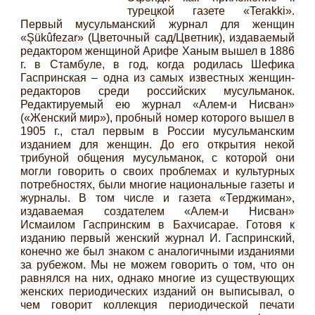
турецкой газете «Terakki».
Первый мусульманский журнал для женщин
«Şükûfezar» (Цветочный сад/Цветник), издаваемый
редактором женщиной Арифе Ханым вышел в 1886
г. в Стамбуле, в год, когда родилась Шефика
Гаспринская – одна из самых известных женщин-
редакторов среди российских мусульманок.
Редактируемый ею журнал «Алем-и Нисван»
(«Женский мир»), пробный номер которого вышел в
1905 г., стал первым в России мусульманским
изданием для женщин. До его открытия некой
трибуной общения мусульманок, с которой они
могли говорить о своих проблемах и культурных
потребностях, были многие национальные газеты и
журналы. В том числе и газета «Терджиман»,
издаваемая создателем «Алем-и Нисван»
Исмаилом Гаспринским в Бахчисарае. Готовя к
изданию первый женский журнал И. Гаспринский,
конечно же был знаком с аналогичными изданиями
за рубежом. Мы не можем говорить о том, что он
равнялся на них, однако многие из существующих
женских периодических изданий он выписывал, о
чем говорит коллекция периодической печати