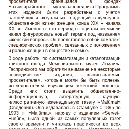
просветителя, хранящаяся в фондах
Бахчисарайского музея-заповедника.Программы
этих изданий были разработаны с учетом
важнейших и актуальных тенденций в культурно-
общественной жизни женщин конца XIX – начала
ХХ вв. Именно в этот период в социальной мысли
начал фигурировать новый термин под названием
«женский вопрос». Он представлял собой комплекс
специфических проблем, связанных с положением
и ролью женщин в обществе и семье.
В ходе работы по систематизации и каталогизации
книжного фонда Мемориального музея Исмаила
Гаспринского мы обратили внимание на некоторые
периодические издания, выписываемые
просветителем, которые могли бы быть полезны
исследователям изучающим «женский вопрос».
Среди них стоит выделить общественно-
информационную, литературную, научную,
иллюстративную еженедельную газету «Malümat»
(Сведения). Она издавалась в Стамбуле с 1895 по
1903 гг. «Malümat», наряду с изданием «Servet-i
Fünûn», была одной из самых популярных газет
своего времени и читалась практически во всех