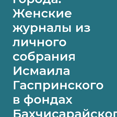
Женские
журналы из
личного
собрания
Исмаила
Гаспринского
в фондах
Бахчисарайско