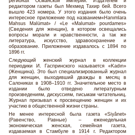
регионах Османской империи. Издателем и
редактором газеты был Мехмед Тахир бей. Всего
вышло 423 номера. У этого издания было очень
интересное приложение под названием«Hanımlara
Mahsus Malümat» / «Le «Malumat» pourdames»
(Сведения для женщин), в котором освещались
вопросы морали и нравственности, а так же
литература, искусство, здравоохранение и
образование. Приложение издавалось с 1894 по
1896 гг.
Следующий женский журнал в коллекции
периодики И. Гаспринского называется «Kadın»
(Женщина). Это был специализированный журнал
для женщин, выходивший дважды в месяц в
Салониках в 1908–1910 гг. Значительное место в
издании было отведено литературным
произведениям, дискуссиям, письмам читательниц.
Журнал призывал к просвещению женщин и их
участию в общественной жизни страны.
Не менее интересной была газета «Siyânet»
(Равенство, Равные) – еженедельная
экономическая женская, семейная газета,
издаваемая в Стамбуле в 1914 г. Редактором