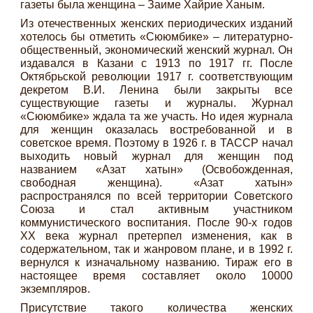
газеты была женщина – Заиме Хайрие Ханым.
Из отечественных женских периодических изданий
хотелось бы отметить «Сююмбике» – литературно-
общественный, экономический женский журнал. Он
издавался в Казани с 1913 по 1917 гг. После
Октябрьской революции 1917 г. соответствующим
декретом В.И. Ленина были закрыты все
существующие газеты и журналы. Журнал
«Сююмбике» ждала та же участь. Но идея журнала
для женщин оказалась востребованной и в
советское время. Поэтому в 1926 г. в ТАССР начал
выходить новый журнал для женщин под
названием «Азат хатын» (Освобожденная,
свободная женщина). «Азат хатын»
распространялся по всей территории Советского
Союза и стал активным участником
коммунистического воспитания. После 90-х годов
ХХ века журнал претерпел изменения, как в
содержательном, так и жанровом плане, и в 1992 г.
вернулся к изначальному названию. Тираж его в
настоящее время составляет около 10000
экземпляров.
Присутствие такого количества женских