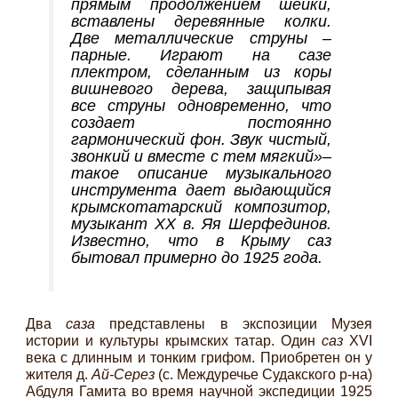
прямым продолжением шейки,
вставлены деревянные колки.
Две металлические струны –
парные. Играют на
сазе
плектром, сделанным из коры
вишневого дерева, защипывая
все струны одновременно, что
создает постоянно
гармонический фон. Звук чистый,
звонкий и вместе с тем мягкий»–
такое описание музыкального
инструмента дает выдающийся
крымскотатарский композитор,
музыкант XX в. Яя Шерфединов.
Известно, что в Крыму саз
бытовал примерно до 1925 года.
Два
саза
представлены в экспозиции Музея
истории и культуры крымских татар. Один
саз
XVI
века с длинным и тонким грифом. Приобретен он у
жителя д.
Ай-Серез
(с. Междуречье Судакского р-на)
Абдуля Гамита во время научной экспедиции 1925