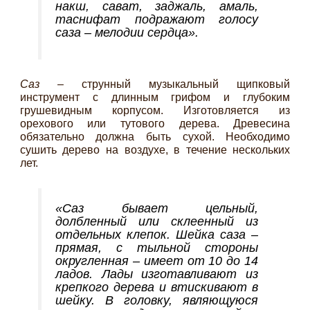
накш
,
сават
,
заджаль
,
амаль
,
таснифат
подражают голосу
саза
– мелодии сердца».
Саз
– струнный музыкальный щипковый
инструмент с длинным грифом и глубоким
грушевидным корпусом. Изготовляется из
орехового или тутового дерева. Древесина
обязательно должна быть сухой. Необходимо
сушить дерево на воздухе, в течение нескольких
лет.
«Саз
бывает цельный,
долбленный или склеенный из
отдельных клепок. Шейка
саза
–
прямая, с тыльной стороны
округленная – имеет от 10 до 14
ладов. Лады изготавливают из
крепкого дерева и втискивают в
шейку. В головку, являющуюся