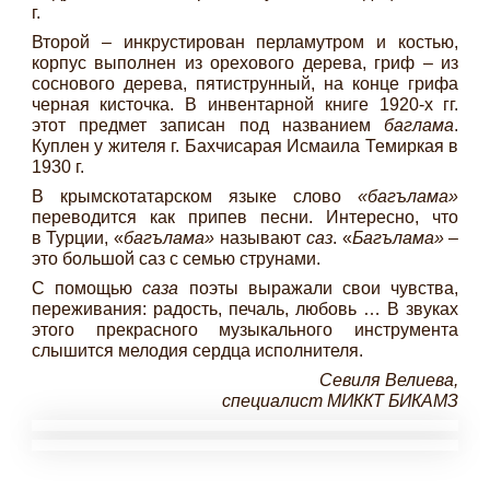
г.
Второй – инкрустирован перламутром и костью,
корпус выполнен из орехового дерева, гриф – из
соснового дерева, пятиструнный, на конце грифа
черная кисточка. В инвентарной книге 1920-х гг.
этот предмет записан под названием
баглама
.
Куплен у жителя г. Бахчисарая Исмаила Темиркая в
1930 г.
В крымскотатарском языке слово
«багълама»
переводится как припев песни. Интересно, что
в Турции, «
багълама»
называют
саз
. «
Багълама»
–
это большой саз с семью струнами.
С помощью
саза
поэты выражали свои чувства,
переживания: радость, печаль, любовь … В звуках
этого прекрасного музыкального инструмента
слышится мелодия сердца исполнителя.
Севиля Велиева,
специалист МИККТ БИКАМЗ