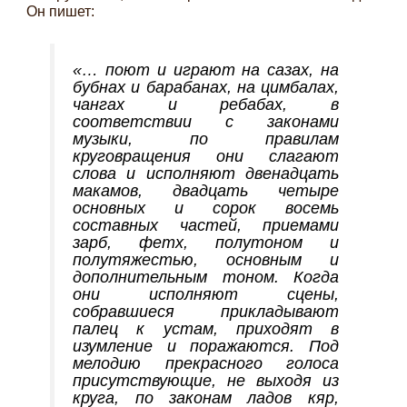
Он пишет:
«… поют и играют на
сазах
, на
бубнах и барабанах, на цимбалах,
чангах
и
ребабах
, в
соответствии с законами
музыки, по правилам
круговращения они слагают
слова и исполняют двенадцать
макамов
, двадцать четыре
основных и сорок восемь
составных частей, приемами
зарб
,
фетх
, полутоном и
полутяжестью, основным и
дополнительным тоном. Когда
они исполняют сцены,
собравшиеся прикладывают
палец к устам, приходят в
изумление и поражаются. Под
мелодию прекрасного голоса
присутствующие, не выходя из
круга, по законам ладов
кяр
,