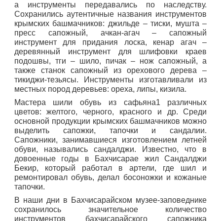
а инструменты передавались по наследству.
Сохранились аутентичные названия инструментов
крымских башмачников: джильде – тиски, мушта –
пресс сапожный, ачкан-агач – сапожный
инструмент для придания лоска, кенар агач –
деревянный инструмент для шлифовки краев
подошвы, тги – шило, пичак – нож сапожный, а
также станок сапожный из орехового дерева –
тикиджи-тезьясы. Инструменты изготавливали из
местных пород деревьев: ореха, липы, кизила.
Мастера шили обувь из сафьяна1 различных
цветов: желтого, черного, красного и др. Среди
основной продукции крымских башмачников можно
выделить сапожки, тапочки и сандалии.
Сапожники, занимавшиеся изготовлением летней
обуви, назывались сандалджи. Известно, что в
довоенные годы в Бахчисарае жил Сандалджи
Бекир, который работал в артели, где шил и
ремонтировал обувь, делал босоножки и кожаные
тапочки.
В наши дни в Бахчисарайском музее-заповеднике
сохранилось значительное количество
инструментов бахчисарайского сапожника