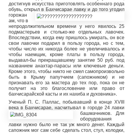
достигнув искусства приготовлять особеннаго рода
обувь, открыл в Б
ахчисарае лавку и до того угодил
горожан
ам, что в
непродолжительном времени у него явилось 25
подмастерьев и столько-же отдельных лавочек.
Впоследствии, когда ему пришлось умирать, он все
свои лавочки подарил в пользу города, но с тем,
чтобы число их никогда более не увеличивалось и
чтобы наемщик, кроме платы в пользу города,
выдавал-бы прекращавшему занятие 50 руб. под
названием анахтар-парасы или ключевые деньги.
Кроме этого, чтобы никто не смел самопроизвольно
быть в Крыму папутчием (сапожником) и не
признавать его за мастера до тех пор, пока он не
получит на это благословение или право от
бахчисарайской касты и их нахиба и духовника».
Ученый П. С. Паллас, побывавший в конце XVIII
века в Бахчисарае, насчитыв
ал в городе 24 лавки
башмачников. Для
оборудования
лавки нужно было не так уж много денег. Каждый
сапожник мог сам себе сделать стол, стул, колодки,