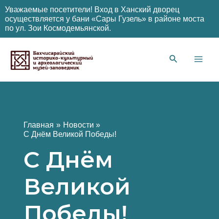
Уважаемые посетители! Вход в Ханский дворец
осуществляется у бани «Сары Гузель» в районе моста
по ул. Зои Космодемьянской.
Перейти
к
содержимому
Main
Men
Главная
Новости
С Днём Великой Победы!
С Днём
Великой
Победы!