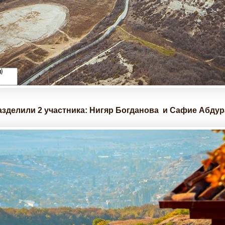
азделили 2 участника: Нигяр Богданова и Сафие Абду