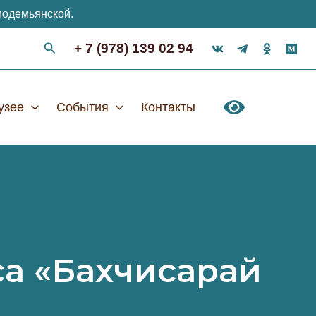
модемьянской.
+ 7 (978) 139 02 94
узее
События
Контакты
а «Бахчисарай