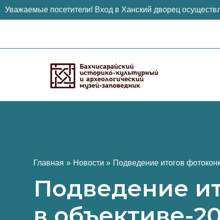
Уважаемые посетители! Вход в Ханский дворец осуществл
Перейти
к
содержимому
Главная
Новости
Подведение итогов фотоконк
Подведение ит
в объективе-20