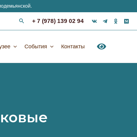
модемьянской.
+ 7 (978) 139 02 94
узее
События
Контакты
ековые