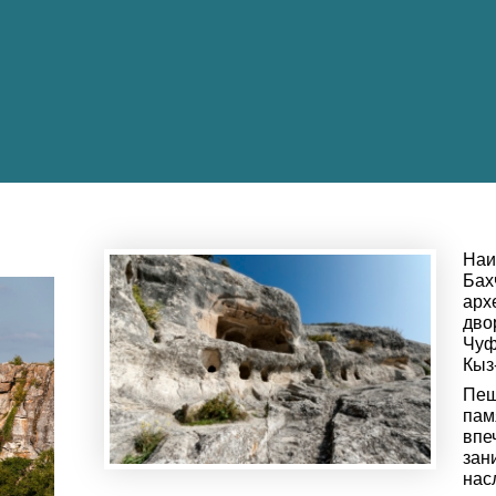
Наи
Ба
арх
дво
Чуф
Кыз
Пе
пам
впе
зан
нас