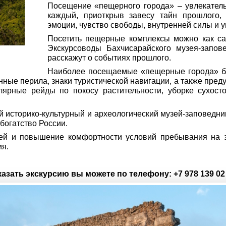
Посещение «пещерного города» – увлекатель
каждый, приоткрыв завесу тайн прошлого,
эмоции, чувство свободы, внутренней силы и 
Посетить пещерные комплексы можно как сам
Экскурсоводы Бахчисарайского музея-запов
расскажут о событиях прошлого.
Наиболее посещаемые «пещерные города» бл
ые перила, знаки туристической навигации, а также пред
ярные рейды по покосу растительности, уборке сухост
 историко-культурный и археологический музей-заповедни
богатство России.
ей и повышение комфортности условий пребывания на э
я.
казать экскурсию вы можете по телефону: +7 978 139 02 