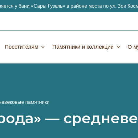
яется у бани «Сары Гузель» в районе моста по ул. Зои Кос
Посетителям
Памятники и коллекции
О м
невековые памятники
рода» — среднев