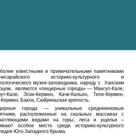
более известными и примечательными памятниками
хчисарайского историко-культурного и
еологического музея-заповедника, наряду с Ханским
рцом, являются «пещерные города» — Мангуп-Кале,
ут-Кале, Эски-Кермен, Качи-Кальон, Тепе-Кермен,
-Кермен, Бакла, Сюйреньская крепость.
щерные города — уникальные средневековые
ятники, расположенные на скальных массивах с
чатляющими видами на горы, леса и ущелья –
имают особое место среди историко-культурного
ледия Юго-Западного Крыма.