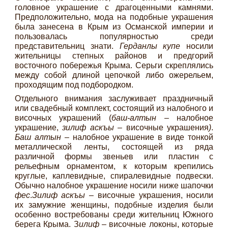
головное украшение с драгоценными камнями.
Предположительно, мода на подобные украшения
была занесена в Крым из Османской империи и
пользовалась популярностью среди
представительниц знати.
Герданлы купе
носили
жительницы степных районов и предгорий
восточного побережья Крыма. Серьги скреплялись
между собой длиной цепочкой либо ожерельем,
проходящим под подбородком.
Отдельного внимания заслуживает праздничный
или свадебный комплект, состоящий из налобного и
височных украшений (
баш-алтын
– налобное
украшение,
зилиф аскъы –
височные украшения
)
.
Баш алтын
– налобное украшение в виде тонкой
металлической ленты, состоящей из ряда
различной формы звеньев или пластин с
рельефным орнаментом, к которым крепились
круглые, каплевидные, спиралевидные подвески.
Обычно налобное украшение носили ниже шапочки
фес
.
Зилиф аскъы –
височные украшения, носили
их замужние женщины, подобные изделия были
особенно востребованы среди жительниц Южного
берега Крыма. З
илиф
– височные локоны, которые