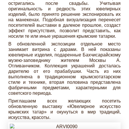
остригались после свадьбы. Учитывая
оригинальность и редкость этих ювелирных
изделий, было принято решение экспонировать их
на манекенах. Подобная визуализация перенесет
посетителей выставки в далекое прошлое, создаст
эффект присутствия, позволит представить, как
носили те или иные украшения крымские татарки.
В обновленной экспозиции отдельное место
занимает витрина с дарами. В ней показаны
ювелирные изделия, подаренные Бахчисарайскому
музею-заповеднику жителем Москвы А.
Отливанчиком. Коллекция украшений досталась
дарителю от его прабабушки. Часть из них
выполнена в традиционном крымскотатарском
стиле и технике, вторая половина представлена
фабричными предметами, характерными для
советского периода.
Приглашаем всех желающих посетить
обновленную выставку «Ювелирное искусство
крымских татар» и окунуться в мир традиций,
искусства, красоты.