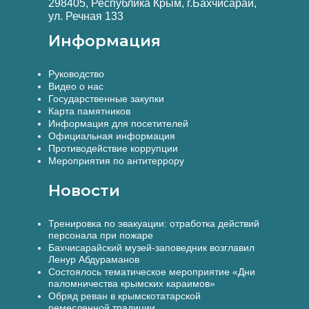
298405, Республика Крым, г.Бахчисарай,
ул. Речная 133
Информация
Руководство
Видео о нас
Государственные закупки
Карта памятников
Информация для посетителей
Официальная информация
Противодействие коррупции
Мероприятия по антитеррору
Новости
Тренировка по эвакуации: отработка действий
персонала при пожаре
Бахчисарайский музей-заповедник возглавил
Ленур Абдураманов
Состоялось тематическое мероприятие «Дни
паломничества крымских караимов»
Обряд реван в крымскотатарской
ремесленной традиции