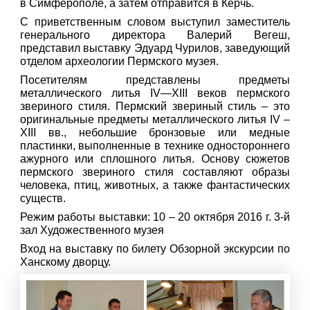
в Симферополе, а затем отправится в Керчь.
С приветственным словом выступил заместитель
генерального директора Валерий Вегеш,
представил выставку Эдуард Чурилов, заведующий
отделом археологии Пермского музея.
Посетителям представлены предметы
металлического литья IV—XIII веков пермского
звериного стиля. Пермский звериный стиль – это
оригинальные предметы металлического литья IV –
XIII вв., небольшие бронзовые или медные
пластинки, выполненные в технике одностороннего
ажурного или сплошного литья. Основу сюжетов
пермского звериного стиля составляют образы
человека, птиц, животных, а также фантастических
существ.
Режим работы выставки: 10 – 20 октября 2016 г. 3-й
зал Художественного музея
Вход на выставку по билету Обзорной экскурсии по
Ханскому дворцу.