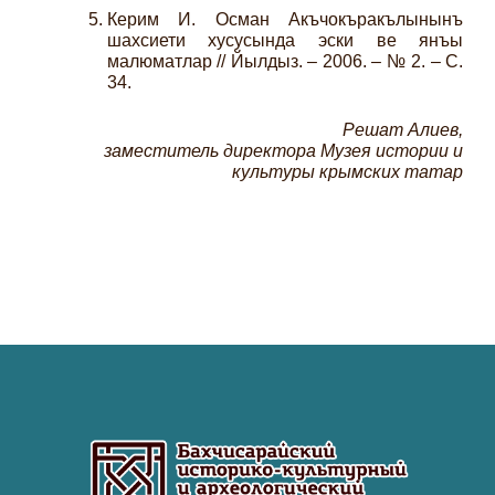
Керим И. Осман Акъчокъракълынынъ
шахсиети хусусында эски ве янъы
малюматлар // Йылдыз. – 2006. – № 2. – С.
34.
Решат Алиев,
заместитель директора Музея истории и
культуры крымских татар