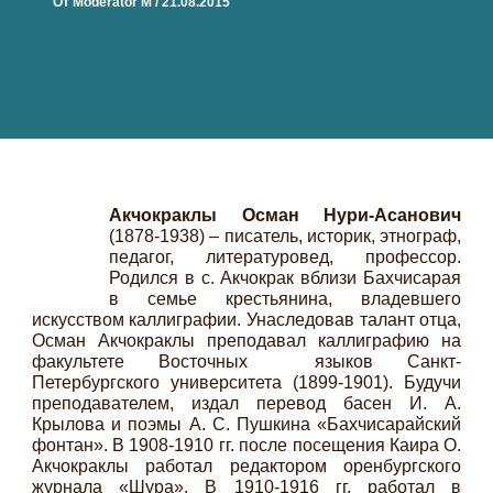
От
Moderator M
/
21.08.2015
Акчокраклы Осман Нури-Асанович
(1878-1938) – писатель, историк, этнограф,
педагог, литературовед, профессор.
Родился в с. Акчокрак вблизи Бахчисарая
в семье крестьянина, владевшего
искусством каллиграфии. Унаследовав талант отца,
Осман Акчокраклы преподавал каллиграфию на
факультете Восточных языков Санкт-
Петербургского университета (1899-1901). Будучи
преподавателем, издал перевод басен И. А.
Крылова и поэмы А. С. Пушкина «Бахчисарайский
фонтан». В 1908-1910 гг. после посещения Каира О.
Акчокраклы работал редактором оренбургского
журнала «Шура». В 1910-1916 гг. работал в