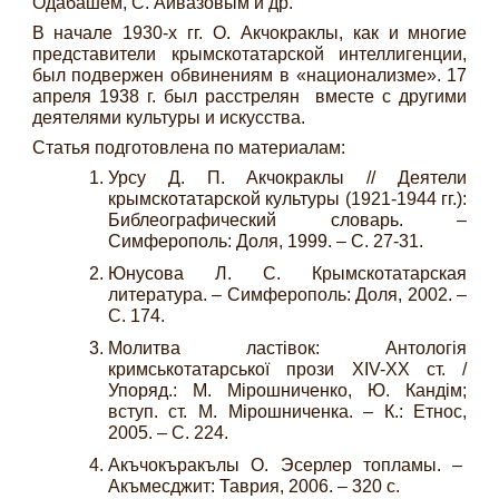
Одабашем, С. Айвазовым и др.
В начале 1930-х гг. О. Акчокраклы, как и многие
представители крымскотатарской интеллигенции,
был подвержен обвинениям в «национализме». 17
апреля 1938 г. был расстрелян вместе с другими
деятелями культуры и искусства.
Статья подготовлена по материалам:
Урсу Д. П. Акчокраклы // Деятели
крымскотатарской культуры (1921-1944 гг.):
Библеографический словарь. –
Симферополь: Доля, 1999. – С. 27-31.
Юнусова Л. С. Крымскотатарская
литература. – Симферополь: Доля, 2002. –
С. 174.
Молитва ластівок: Антологія
кримськотатарської прози XIV-XX ст. /
Упоряд.: М. Мірошниченко, Ю. Кандім;
вступ. ст. М. Мірошниченка. – К.: Етнос,
2005. – С. 224.
Акъчокъракълы О. Эсерлер топламы. –
Акъмесджит: Таврия, 2006. – 320 с.