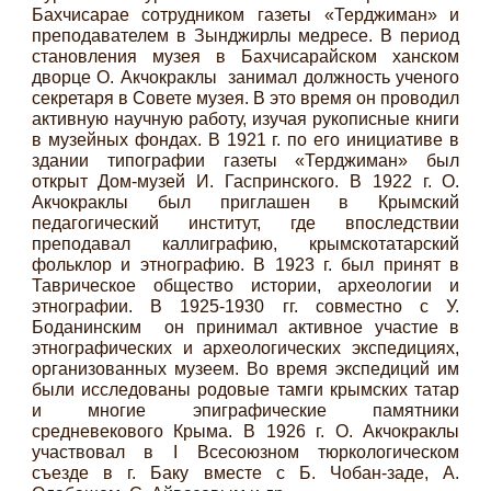
Бахчисарае сотрудником газеты «Терджиман» и
преподавателем в Зынджирлы медресе. В период
становления музея в Бахчисарайском ханском
дворце О. Акчокраклы занимал должность ученого
секретаря в Совете музея. В это время он проводил
активную научную работу, изучая рукописные книги
в музейных фондах. В 1921 г. по его инициативе в
здании типографии газеты «Терджиман» был
открыт Дом-музей И. Гаспринского. В 1922 г. О.
Акчокраклы был приглашен в Крымский
педагогический институт, где впоследствии
преподавал каллиграфию, крымскотатарский
фольклор и этнографию. В 1923 г. был принят в
Таврическое общество истории, археологии и
этнографии. В 1925-1930 гг. совместно с У.
Боданинским он принимал активное участие в
этнографических и археологических экспедициях,
организованных музеем. Во время экспедиций им
были исследованы родовые тамги крымских татар
и многие эпиграфические памятники
средневекового Крыма. В 1926 г. О. Акчокраклы
участвовал в I Всесоюзном тюркологическом
съезде в г. Баку вместе с Б. Чобан-заде, А.