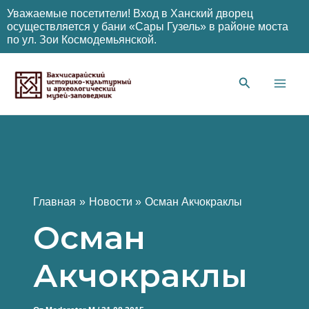
Уважаемые посетители! Вход в Ханский дворец
осуществляется у бани «Сары Гузель» в районе моста
по ул. Зои Космодемьянской.
Перейти
к
содержимому
Main
Men
Главная
Новости
Осман Акчокраклы
Осман
Акчокраклы