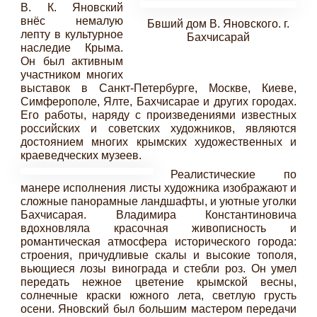
В. К. Яновский
внёс немалую
Бвший дом В. Яновского. г.
лепту в культурное
Бахчисарай
наследие Крыма.
Он был активным
участником многих
выставок в Санкт-Петербурге, Москве, Киеве,
Симферополе, Ялте, Бахчисарае и других городах.
Его работы, наряду с произведениями известных
российских и советских художников, являются
достоянием многих крымских художественных и
краеведческих музеев.
Реалистические по
манере исполнения листы художника изображают и
сложные панорамные ландшафты, и уютные уголки
Бахчисарая. Владимира Константиновича
вдохновляла красочная живописность и
романтическая атмосфера исторического города:
строения, причудливые скалы и высокие тополя,
вьющиеся лозы винограда и стебли роз. Он умел
передать нежное цветение крымской весны,
солнечные краски южного лета, светлую грусть
осени. Яновский был большим мастером передачи