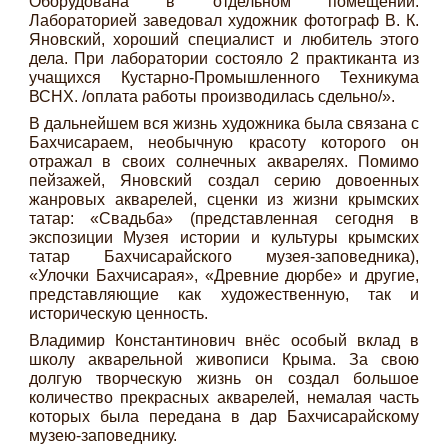
Оборудована в отдельном помещении.
Лабораторией заведовал художник фотограф В. К.
Яновский, хороший специалист и любитель этого
дела. При лаборатории состояло 2 практиканта из
учащихся Кустарно-Промышленного Техникума
ВСНХ. /оплата работы производилась сдельно/».
В дальнейшем вся жизнь художника была связана с
Бахчисараем, необычную красоту которого он
отражал в своих солнечных акварелях. Помимо
пейзажей, Яновский создал серию довоенных
жанровых акварелей, сценки из жизни крымских
татар: «Свадьба» (представленная сегодня в
экспозиции Музея истории и культуры крымских
татар Бахчисарайского музея-заповедника),
«Улочки Бахчисарая», «Древние дюрбе» и другие,
представляющие как художественную, так и
историческую ценность.
Владимир Константинович внёс особый вклад в
школу акварельной живописи Крыма. За свою
долгую творческую жизнь он создал большое
количество прекрасных акварелей, немалая часть
которых была передана в дар Бахчисарайскому
музею-заповеднику.