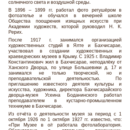
солнечного света и воздушной среды.
В 1896 – 1899 гг. работал фото ретушёром в
фотоателье и обучался в вечерней школе
Общества поощрения изящных искусств при
Академии художеств, которой руководил Н. К.
Рерих.
После 1917 г. занимался организацией
художественных студий в Ялте и Бахчисарае,
участвовал в создании художественных и
краеведческих музеев в Крыму. С 1925 г. Владимир
Константинович жил в Бахчисарае, неподалёку от
Ханского Дворца, по улице Большевики д. 17 и
занимался не только творческой, но и
преподавательской деятельностью. По
приглашению известного деятеля культуры и
искусства, художника, директора Бахчисарайского
дворца-музея Усеина Боданинского работал
преподавателем в кустарно-промышленном
техникуме в Бахчисарае.
Из отчёта о деятельности музея за период с 1
октября 1926 по 1 октября 1927 гг. известно, что:
«При Музее в о/г работала фотолаборатория.