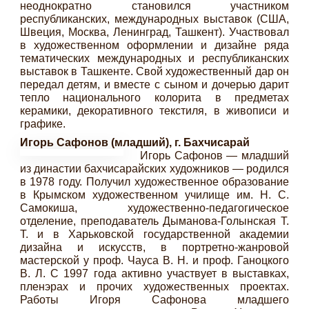
неоднократно становился участником
республиканских, международных выставок (США,
Швеция, Москва, Ленинград, Ташкент). Участвовал
в художественном оформлении и дизайне ряда
тематических международных и республиканских
выставок в Ташкенте. Свой художественный дар он
передал детям, и вместе с сыном и дочерью дарит
тепло национального колорита в предметах
керамики, декоративного текстиля, в живописи и
графике.
Игорь Сафонов (младший), г. Бахчисарай
Игорь Сафонов — младший
из династии бахчисарайских художников — родился
в 1978 году. Получил художественное образование
в Крымском художественном училище им. Н. С.
Самокиша, художественно-педагогическое
отделение, преподаватель Дыманова-Голынская Т.
Т. и в Харьковской государственной академии
дизайна и искусств, в портретно-жанровой
мастерской у проф. Чауса В. Н. и проф. Ганоцкого
В. Л. С 1997 года активно участвует в выставках,
пленэрах и прочих художественных проектах.
Работы Игоря Сафонова младшего