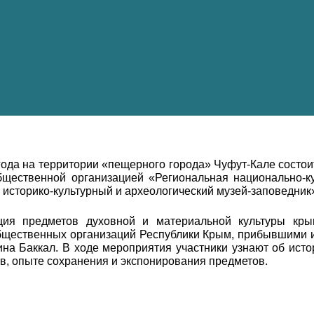
года на территории «пещерного города» Чуфут-Кале состо
щественной организацией «Региональная национально-к
историко-культурный и археологический музей-заповедник
ция предметов духовной и материальной культуры кры
бщественных организаций Республики Крым, прибывшими и
ина Баккал. В ходе мероприятия участники узнают об ист
в, опыте сохранения и экспонирования предметов.