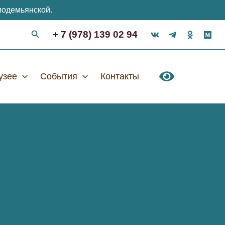
модемьянской.
+ 7 (978) 139 02 94
узее
События
Контакты