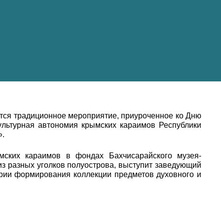
ится традиционное мероприятие, приуроченное ко Дню
ультурная автономия крымских караимов Республики
».
мских караимов в фондах Бахчисарайского музея-
з разных уголков полуострова, выступит заведующий
ории формирования коллекции предметов духовного и