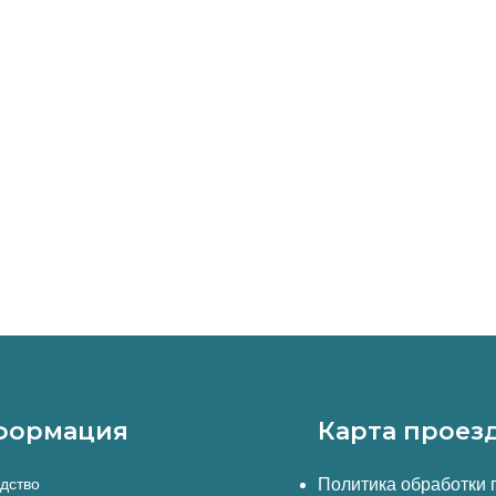
формация
Карта проез
дство
Политика обработки