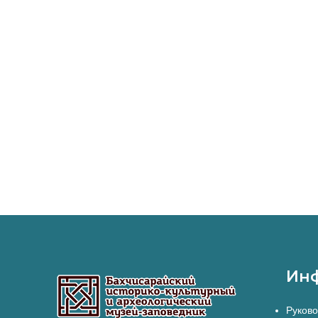
Ин
Руково