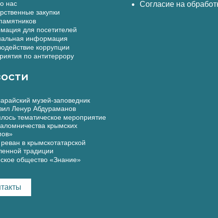
о нас
Согласие на обработ
рственные закупки
памятников
мация для посетителей
альная информация
одействие коррупции
иятия по антитеррору
ости
арайский музей-заповедник
вил Ленур Абдураманов
лось тематическое мероприятие
аломничества крымских
мов»
реван в крымскотатарской
ленной традиции
ское общество «Знание»
нтакты