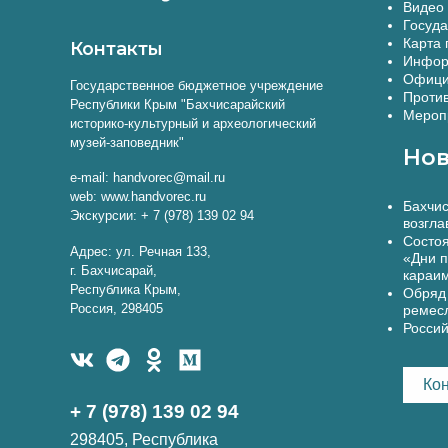
Видео 
Госуда
Карта 
Контакты
Инфор
Офици
Государственное бюджетное учреждение
Против
Республики Крым "Бахчисарайский
Меропр
историко-культурный и археологический
музей-заповедник"
Нов
e-mail: handvorec@mail.ru
web: www.handvorec.ru
Бахчис
Экскурсии: + 7 (978) 139 02 94
возгла
Состоя
Адрес: ул. Речная 133,
«Дни п
г. Бахчисарай,
караи
Республика Крым,
Обряд 
Россия, 298405
ремес
Россий
Ко
+ 7 (978) 139 02 94
298405, Республика