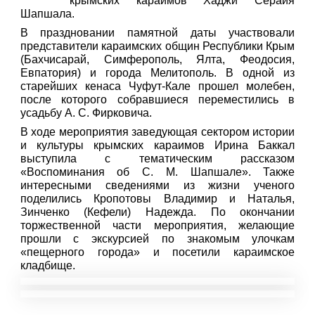
крымских караимов Хаджи Серайя
Шапшала.
В праздновании памятной даты участвовали
представители караимских общин Республики Крым
(Бахчисарай, Симферополь, Ялта, Феодосия,
Евпатория) и города Мелитополь. В одной из
старейших кенаса Чуфут-Кале прошел молебен,
после которого собравшиеся переместились в
усадьбу А. С. Фирковича.
В ходе мероприятия заведующая сектором истории
и культуры крымских караимов Ирина Баккал
выступила с тематическим рассказом
«Воспоминания об С. М. Шапшале». Также
интересными сведениями из жизни ученого
поделились Кропотовы Владимир и Наталья,
Зинченко (Кефели) Надежда. По окончании
торжественной части мероприятия, желающие
прошли с экскурсией по знакомым улочкам
«пещерного города» и посетили караимское
кладбище.