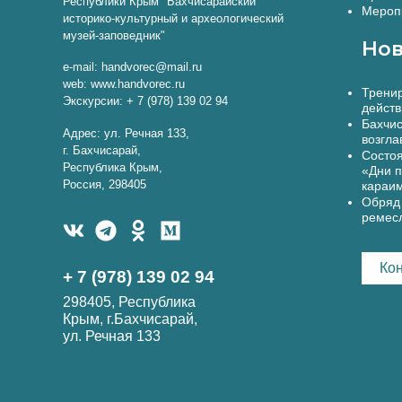
Республики Крым "Бахчисарайский
Меропр
историко-культурный и археологический
музей-заповедник"
Нов
e-mail: handvorec@mail.ru
web: www.handvorec.ru
Тренир
Экскурсии: + 7 (978) 139 02 94
действ
Бахчис
Адрес: ул. Речная 133,
возгла
г. Бахчисарай,
Состоя
Республика Крым,
«Дни п
Россия, 298405
караи
Обряд 
ремес
Ко
+ 7 (978) 139 02 94
298405, Республика
Крым, г.Бахчисарай,
ул. Речная 133