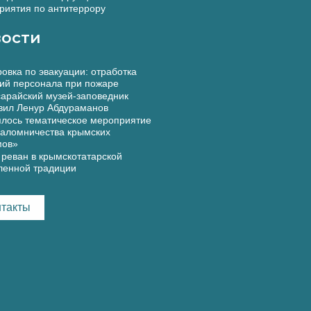
иятия по антитеррору
ости
овка по эвакуации: отработка
ий персонала при пожаре
арайский музей-заповедник
вил Ленур Абдураманов
лось тематическое мероприятие
аломничества крымских
мов»
реван в крымскотатарской
ленной традиции
нтакты