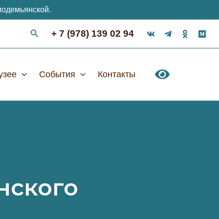
модемьянской.
+ 7 (978) 139 02 94
узее
События
Контакты
нского