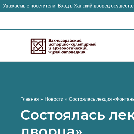
Уважаемые посетители! Вход в Ханский дворец осуществл
Перейти
к
содержимому
Главная
Новости
Cостоялась лекция «Фонтан
Cостоялась ле
дворца»