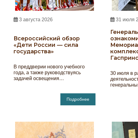
3 августа 2026
31 июля 
Генерал
Всероссийский обзор
ознакоми
«Дети России — сила
Мемориа
государства»
комплек
Гасприн
В преддверии нового учебного
года, а также руководствуясь
30 июля в р
задачей освещения…
деятельнос
генеральны
Подробнее