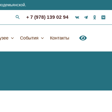
модемьянской.
+ 7 (978) 139 02 94
узее
События
Контакты