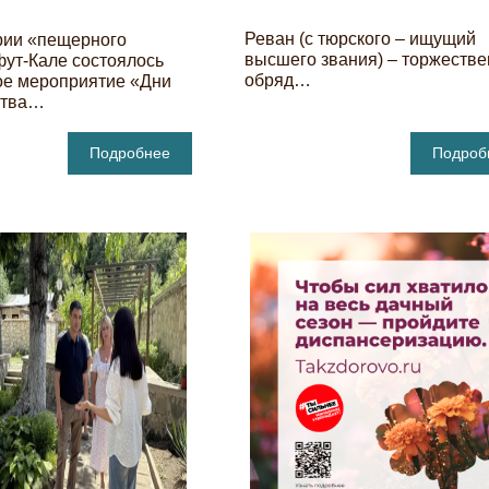
Реван (с тюрского – ищущий
рии «пещерного
высшего звания) – торжеств
фут-Кале состоялось
обряд…
ое мероприятие «Дни
ства…
Подробнее
Подроб