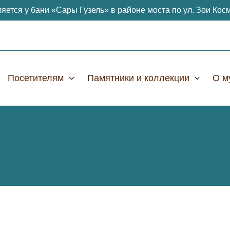
яется у бани «Сары Гузель» в районе моста по ул. Зои Кос
Посетителям
Памятники и коллекции
О м