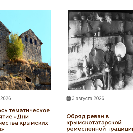
 2026
3 августа 2026
сь тематическое
Обряд реван в
ятие «Дни
крымскотатарской
чества крымских
ремесленной традици
в»