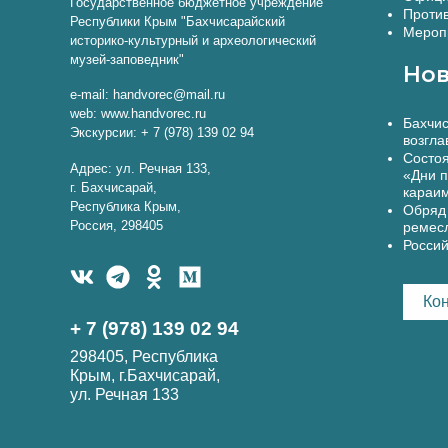
Государственное бюджетное учреждение
Против
Республики Крым "Бахчисарайский
Меропр
историко-культурный и археологический
музей-заповедник"
Нов
e-mail: handvorec@mail.ru
web: www.handvorec.ru
Бахчис
Экскурсии: + 7 (978) 139 02 94
возгла
Состоя
Адрес: ул. Речная 133,
«Дни п
г. Бахчисарай,
караи
Республика Крым,
Обряд 
Россия, 298405
ремес
Россий
Ко
+ 7 (978) 139 02 94
298405, Республика
Крым, г.Бахчисарай,
ул. Речная 133