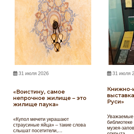
31 июля 2026
31 июля 
Книжно-
«Воистину, самое
выставк
непрочное жилище – это
Руси»
жилище паука»
Уважаемые 
«Купол мечети украшают
библиотеке
страусиные яйца» – такие слова
музея-запо
слышат посетители,…
открыта…