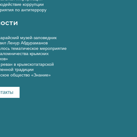
одействие коррупции
иятия по антитеррору
ости
арайский музей-заповедник
вил Ленур Абдураманов
лось тематическое мероприятие
аломничества крымских
мов»
реван в крымскотатарской
ленной традиции
ское общество «Знание»
нтакты