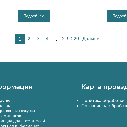
Подробнее
Подроб
1
2
3
4
…
219
220
Дальше
формация
Карта проез
дство
Политика обработки
о нас
Согласие на обработ
рственные закупки
памятников
мация для посетителей
альная информация