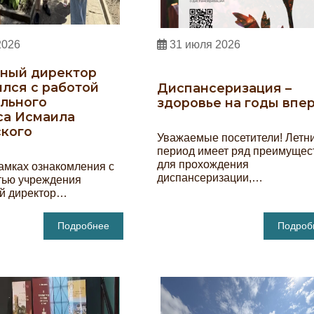
2026
31 июля 2026
ьный директор
лся с работой
Диспансеризация –
льного
здоровье на годы впе
са Исмаила
ского
Уважаемые посетители! Летн
период имеет ряд преимущес
для прохождения
амках ознакомления с
диспансеризации,…
тью учреждения
й директор…
Подробнее
Подроб