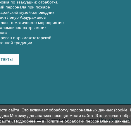
овка по эвакуации: отработка
ий персонала при пожаре
арайский музей-заповедник
вил Ленур Абдураманов
лось тематическое мероприятие
аломничества крымских
мов»
реван в крымскотатарской
ленной традиции
нтакты
и сайта. Это включает обработку персональных данных (cookie, I
декс.Метрику для анализа посещаемости сайта. Это включает обр
орико-культурный и археологический музей-заповедник |
Разработка сай
 сайте). Подробнее — в
Политике обработки персональных данных
.