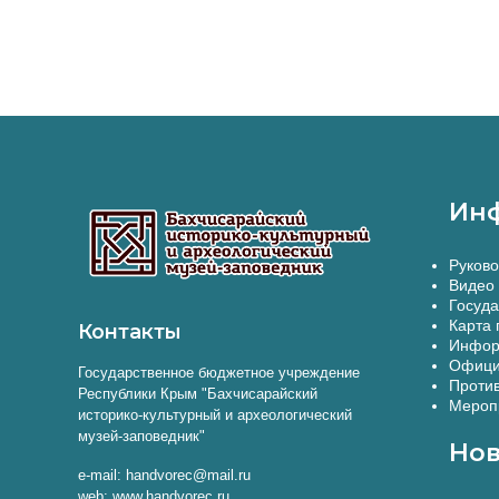
Ин
Руково
Видео 
Госуда
Карта 
Контакты
Инфор
Офици
Государственное бюджетное учреждение
Против
Республики Крым "Бахчисарайский
Меропр
историко-культурный и археологический
музей-заповедник"
Нов
e-mail: handvorec@mail.ru
web: www.handvorec.ru