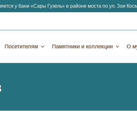
яется у бани «Сары Гузель» в районе моста по ул. Зои Кос
Посетителям
Памятники и коллекции
О м
в