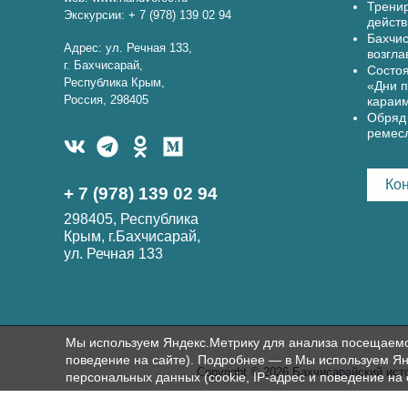
Тренир
Экскурсии: + 7 (978) 139 02 94
действ
Бахчис
Адрес: ул. Речная 133,
возгла
г. Бахчисарай,
Состоя
Республика Крым,
«Дни п
Россия, 298405
караи
Обряд 
ремес
Ко
+ 7 (978) 139 02 94
298405, Республика
Крым, г.Бахчисарай,
ул. Речная 133
Мы используем Яндекс.Метрику для анализа посещаемост
поведение на сайте). Подробнее — в Мы используем Ян
Copyright © 2026 Бахчисарайский ист
персональных данных (cookie, IP-адрес и поведение на