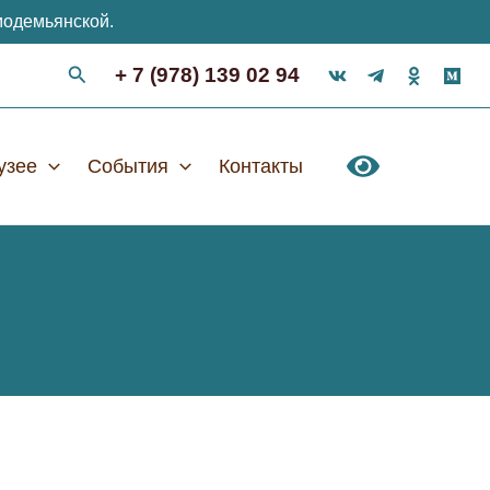
модемьянской.
+ 7 (978) 139 02 94
узее
События
Контакты