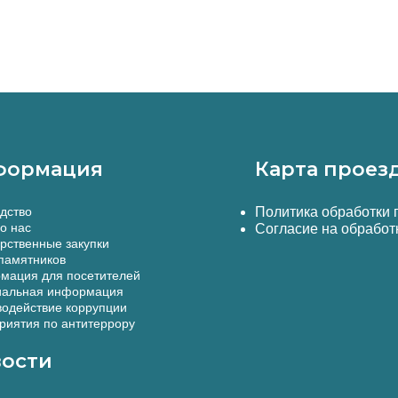
формация
Карта проез
дство
Политика обработки
о нас
Согласие на обработ
рственные закупки
памятников
мация для посетителей
альная информация
одействие коррупции
иятия по антитеррору
ости