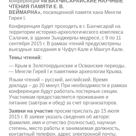
конференции
«
III
БАХЧИСАРАЙСКИЕ НАУЧНЫЕ
ЧТЕНИЯ ПАМЯТИ Е. В.
ВЕЙМАРНА»,
посвященной памяти хана Менгли
Гирея I.
Конференция будет проходить в г. Бахчисарай на
территории историко-археологического комплекса
Салачик, в здании Зынджирлы-медресе, с 9 по 11
сентября 2015 г. В рамках чтений предусмотрены
выездные заседания в Чуфут-Кале и Мангуп-Кале.
Темы чтений:
— Крым в Золотоордынские и Османские периоды.
— Менгли Гирей I и памятники археологии Крыма.
Языки чтений – русский, английский. Время
доклада – до 20 минут. При необходимости в рамках
конференции будут работать постерные секции.
Участникам предоставляется проживание и
питание (завтрак и обед) за счет организаторов.
Заявки на участие
просим прислать до 15 июля
2015 г. В заявке указать сведения об авторе:
фамилия, имя и отчество (полностью), научная
степень, место работы и занимаемая должность,
контактный телефон, адрес электронной почты.