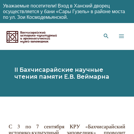
Уважаемые посетители! Вход в Ханский дворец
осуществляется у бани «Сары Гузель» в районе моста
по ул. Зои Космодемьянской.
Перейти
к
содержимому
Main
Men
II Бахчисарайские научные
чтения памяти Е.В. Веймарна
С 3 по 7 сентября КРУ «Бахчисарайский
историко-культурный заповедник» проводит