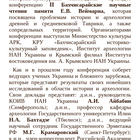
I
I
Бахчисарайские научные
конференцию
чтения памяти Е.В. Веймарна,
которая
посвящена проблемам истории и археологии
древней и средневековой Таврики, а также
сопредельных территорий. Организаторами
конференции выступили Министерство культуры
АРК, КРУ «Бахчисарайский историко-
культурный заповедник», Институт археологии
НАН Украины и Крымский филиал Института
востоковедения им. А. Крымского НАН Украины.
Как и в прошлом году конференция соберет
ведущих ученых Украины и ближнего зарубежья,
которые представят результаты своих новейших
исследований в области истории и археологии.
Свои доклады представят: д.и.н., руководитель
А.И. Айбабин
КОИВ НАН Украины
(Симферополь); д.и.н., профессор кафедры
археологии Государственного университета Илии
Н.А. Бахтадзе
(Тбилиси); д.и.н., ведущий
научный сотрудник Государственного Эрмитажа
М.Г. Крамаровский
РФ
(Санкт-Петербург);
к.и.н., член-корреспондент Российской Академии