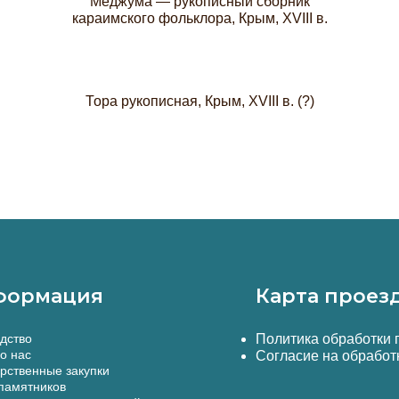
Меджума — рукописный сборник
караимского фольклора, Крым, XVIII в.
Тора рукописная, Крым, XVIII в. (?)
формация
Карта проез
дство
Политика обработки
о нас
Согласие на обработ
рственные закупки
памятников