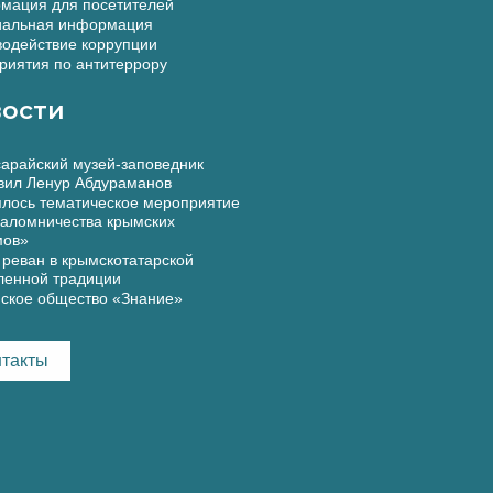
мация для посетителей
альная информация
одействие коррупции
иятия по антитеррору
ости
арайский музей-заповедник
вил Ленур Абдураманов
лось тематическое мероприятие
аломничества крымских
мов»
реван в крымскотатарской
ленной традиции
ское общество «Знание»
нтакты