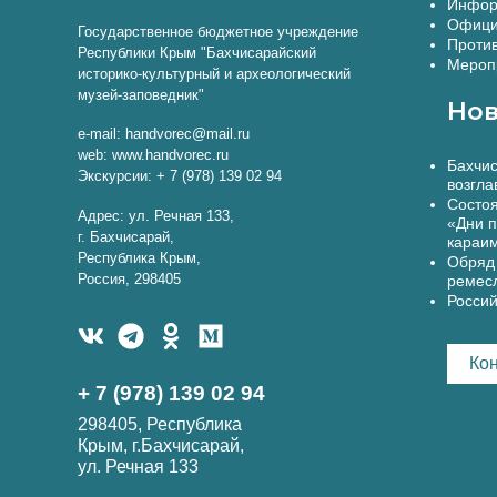
Инфор
Офици
Государственное бюджетное учреждение
Против
Республики Крым "Бахчисарайский
Меропр
историко-культурный и археологический
музей-заповедник"
Нов
e-mail: handvorec@mail.ru
web: www.handvorec.ru
Бахчис
Экскурсии: + 7 (978) 139 02 94
возгла
Состоя
Адрес: ул. Речная 133,
«Дни п
г. Бахчисарай,
караи
Республика Крым,
Обряд 
Россия, 298405
ремес
Россий
Ко
+ 7 (978) 139 02 94
298405, Республика
Крым, г.Бахчисарай,
ул. Речная 133