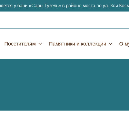
яется у бани «Сары Гузель» в районе моста по ул. Зои Кос
Посетителям
Памятники и коллекции
О м