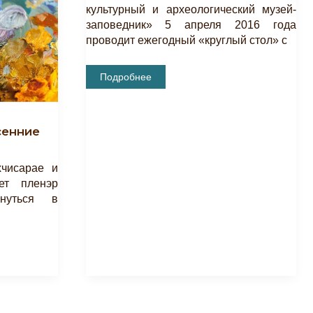
культурный и археологический музей-
заповедник» 5 апреля 2016 года
проводит ежегодный «круглый стол» с
Круглый
Подробнее
Стол-2016
сенние
чисарае и
ет пленэр
нуться в