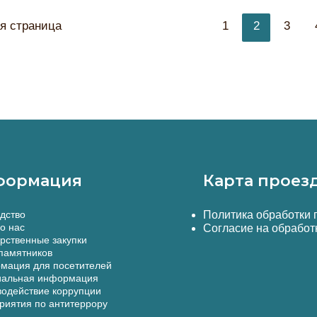
Постран
 страница
1
2
3
навигаци
записи
формация
Карта проез
дство
Политика обработки
о нас
Согласие на обработ
рственные закупки
памятников
мация для посетителей
альная информация
одействие коррупции
иятия по антитеррору