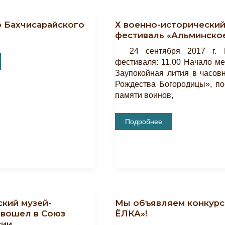
ю Бахчисарайского
Х военно-исторически
фестиваль «Альминско
24 сентября 2017 г. П
фестиваля: 11.00 Начало ме
Заупокойная лития в часов
ого
Рождества Богородицы», п
памяти воинов,
Х
Подробнее
Военно-
Исторический
Фестиваль
«Альминское
Дело».
ский музей-
Мы объявляем конкурс
 вошел в Союз
ЁЛКА»!
сии