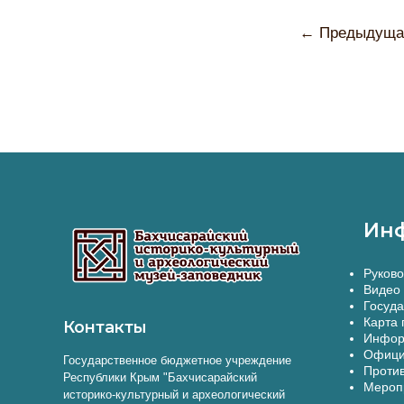
←
Предыдущая
Ин
Руково
Видео 
Госуда
Карта 
Контакты
Инфор
Офици
Государственное бюджетное учреждение
Против
Республики Крым "Бахчисарайский
Меропр
историко-культурный и археологический