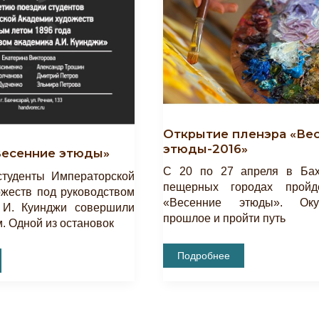
Открытие пленэра «Ве
этюды-2016»
Весенние этюды»
С 20 по 27 апреля в Бах
студенты Императорской
пещерных городах пройд
жеств под руководством
«Весенние этюды». Оку
 И. Куинджи совершили
прошлое и пройти путь
. Одной из остановок
Открытие
Подробнее
Пленэра
«Весенние
Этюды-2016»