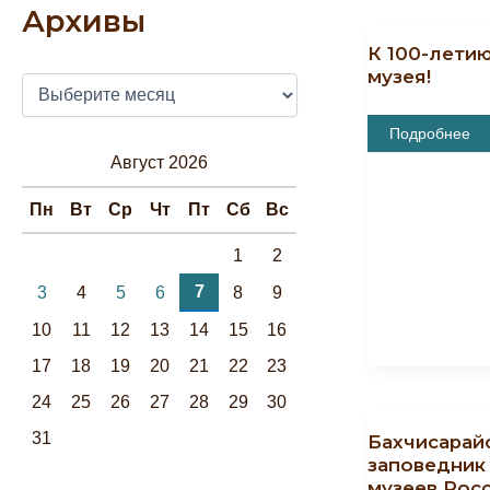
Архивы
К 100-лети
музея!
А
Р
Х
К
Подробнее
100-
И
Август 2026
Летию
В
Бахчисарайск
Ы
Музея!
Пн
Вт
Ср
Чт
Пт
Сб
Вс
1
2
7
3
4
5
6
8
9
10
11
12
13
14
15
16
17
18
19
20
21
22
23
24
25
26
27
28
29
30
31
Бахчисарай
заповедник
музеев Рос