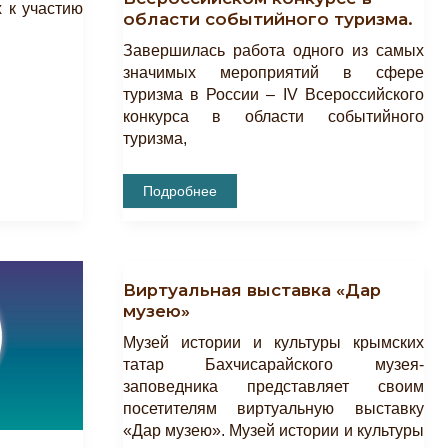
 к участию
Фотокамеры,
области событийного туризма.
1910-
Е»
Завершилась работа одного из самых
значимых мероприятий в сфере
туризма в России – IV Всероссийского
конкурса в области событийного
туризма,
Бахчисарайский
Подробнее
Музей-
Заповедник
На
IV
Всероссийском
Конкурсе
Виртуальная выставка «Дар
В
Области
музею»
Событийного
Туризма.
Музей истории и культуры крымских
татар Бахчисарайского музея-
заповедника представляет своим
посетителям виртуальную выставку
«Дар музею». Музей истории и культуры