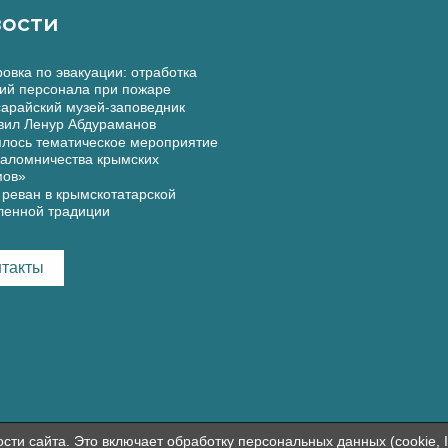
ости
овка по эвакуации: отработка
ий персонала при пожаре
арайский музей-заповедник
вил Ленур Абдураманов
лось тематическое мероприятие
аломничества крымских
мов»
реван в крымскотатарской
ленной традиции
нтакты
и сайта. Это включает обработку персональных данных (cookie, I