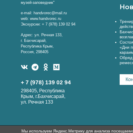
музей-заповедник"
Нов
e-mail: handvorec@mail.ru
web: www.handvorec.ru
Тренир
Экскурсии: + 7 (978) 139 02 94
действ
Бахчис
Адрес: ул. Речная 133,
возгла
г. Бахчисарай,
Состоя
Республика Крым,
«Дни п
Россия, 298405
караи
Обряд 
ремес
Ко
+ 7 (978) 139 02 94
298405, Республика
Крым, г.Бахчисарай,
ул. Речная 133
Мы используем Яндекс.Метрику для анализа посещаемост