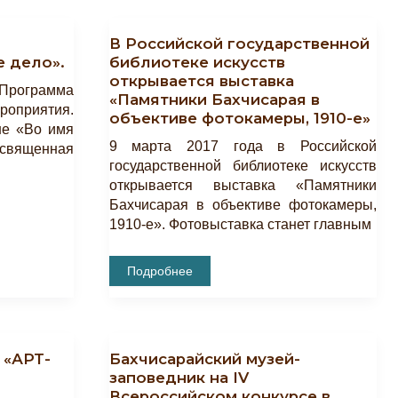
й
В Российской государственной
е дело».
библиотеке искусств
открывается выставка
рограмма
«Памятники Бахчисарая в
роприятия.
объективе фотокамеры, 1910-е»
не «Во имя
9 марта 2017 года в Российской
освященная
государственной библиотеке искусств
открывается выставка «Памятники
Бахчисарая в объективе фотокамеры,
1910-е». Фотовыставка станет главным
В
Подробнее
Российской
Государственной
Библиотеке
Искусств
Открывается
Выставка
 «АРТ-
Бахчисарайский музей-
«Памятники
Бахчисарая
заповедник на IV
В
Всероссийском конкурсе в
Объективе