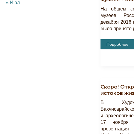
« Июл
На общем со
музеев Рос
декабря 2016 
было принято 
Бахчисарайск
Подробнее
Музей-
Заповедник
Вошел
В
Союз
Музеев
России
Скоро! Откр
истоков жи
В Художе
Бахчисарайско
и археологиче
17 ноября 
презентация