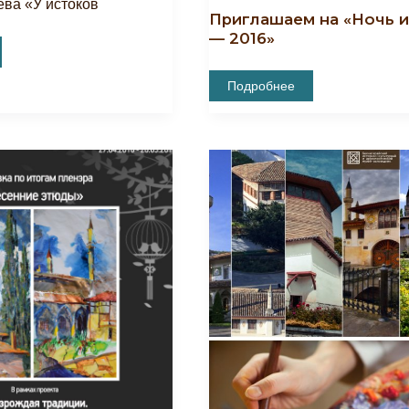
ва «У истоков
Приглашаем на «Ночь и
— 2016»
Приглашаем
Подробнее
На
«Ночь
Искусств
—
2016»