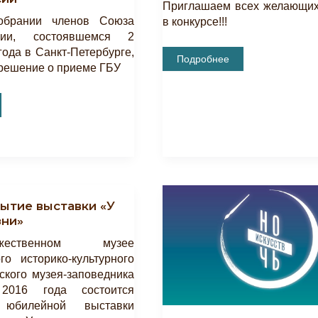
Приглашаем всех желающих
брании членов Союза
в конкурсе!!!
сии, состоявшемся 2
года в Санкт-Петербурге,
Мы
Подробнее
решение о приеме ГБУ
Объявляем
Конкурс
«АРТ-
ЁЛКА»!
ий
ытие выставки «У
зни»
ственном музее
го историко-культурного
ского музея-заповедника
2016 года состоится
 юбилейной выставки