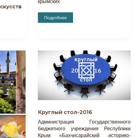
крымских
скусств
Виртуальная
Подробнее
Выставка
«Дар
Музею»
Круглый стол-2016
Администрация Государственного
бюджетного учреждения Республики
Крым «Бахчисарайский историко-