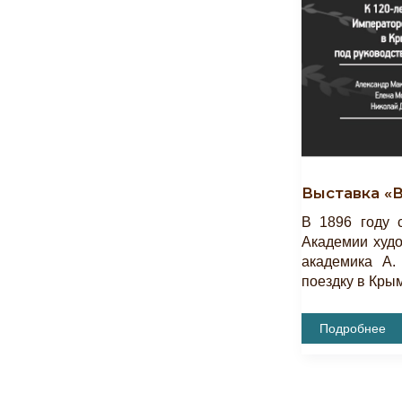
Выставка «
В 1896 году 
Академии худо
академика А.
поездку в Крым
Выставка
Подробнее
«Весенние
Этюды»