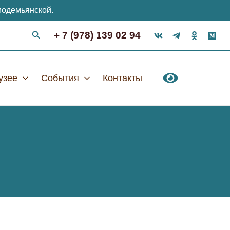
модемьянской.
+ 7 (978) 139 02 94
узее
События
Контакты