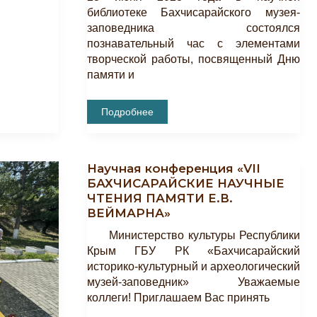
библиотеке Бахчисарайского музея-
заповедника состоялся
познавательный час с элементами
творческой работы, посвященный Дню
памяти и
Cостоялось
Подробнее
Тематическое
Мероприятие,
Посвященное
Дню
Памяти
Научная конференция «VII
И
Скорби
БАХЧИСАРАЙСКИЕ НАУЧНЫЕ
ЧТЕНИЯ ПАМЯТИ Е.В.
ВЕЙМАРНА»
Министерство культуры Республики
Крым ГБУ РК «Бахчисарайский
историко-культурный и археологический
музей-заповедник» Уважаемые
коллеги! Приглашаем Вас принять