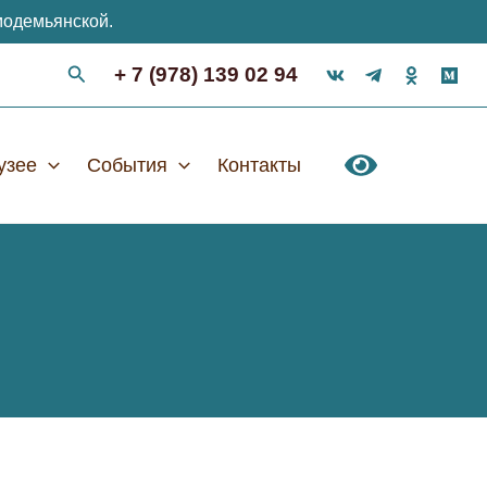
модемьянской.
+ 7 (978) 139 02 94
узее
События
Контакты