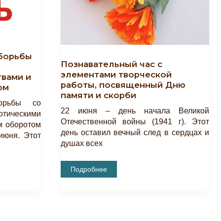
борьбы
Познавательный час с
элементами творческой
твами и
работы, посвященный Дню
ом
памяти и скорби
орьбы со
22 июня – день начала Великой
тическими
Отечественной войны (1941 г). Этот
м оборотом
день оставил вечный след в сердцах и
июня. Этот
душах всех
Познавательный
Подробнее
Час
С
Элементами
Творческой
Работы,
Посвященный
Дню