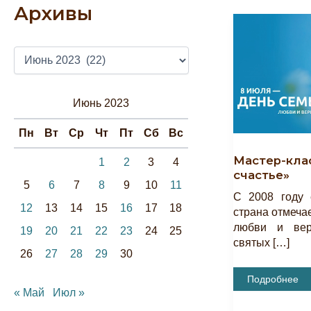
Архивы
А
Р
Х
И
Июнь 2023
В
Ы
Пн
Вт
Ср
Чт
Пт
Сб
Вс
Мастер-кла
1
2
3
4
счастье»
5
6
7
8
9
10
11
С 2008 году
12
13
14
15
16
17
18
страна отмечае
любви и вер
19
20
21
22
23
24
25
святых […]
26
27
28
29
30
Мастер-
Подробнее
Класс
« Май
Июл »
«Ромашка
На