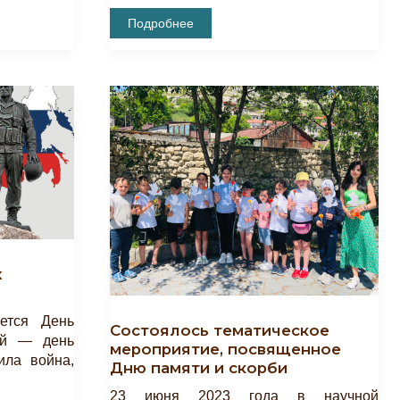
Открытие
Подробнее
Тематического
Стенда
«Поэzия
Русского
Лета»
х
ется День
Cостоялось тематическое
ий — день
мероприятие, посвященное
ила война,
Дню памяти и скорби
23 июня 2023 года в научной