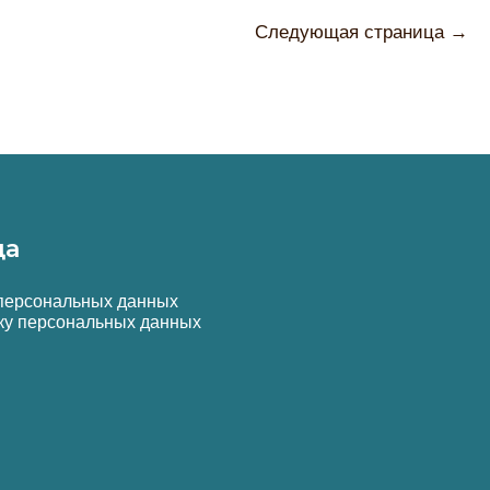
Памяти
И
ичная
Следующая страница
→
Скорби
я
да
 персональных данных
ку персональных данных