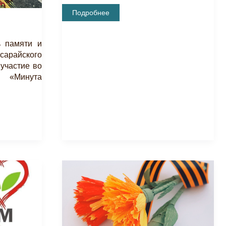
Научная
Подробнее
Конференция
«VII
БАХЧИСАРАЙСКИЕ
НАУЧНЫЕ
ь памяти и
ЧТЕНИЯ
сарайского
ПАМЯТИ
Е.В.
участие во
ВЕЙМАРНА»
 «Минута