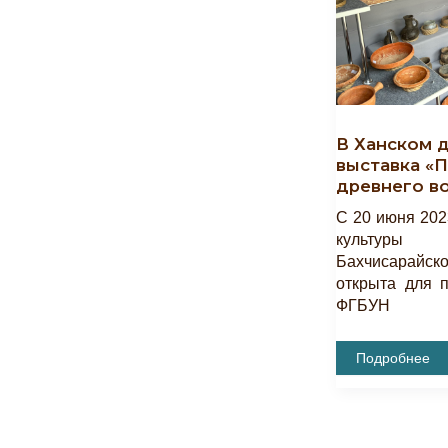
В Ханском 
выставка «
древнего в
С 20 июня 202
культуры
Бахчисарайск
открыта для 
ФГБУН
В
Подробнее
Ханском
Дворце
Открылась
Выставка
«Пристанище
Древнего