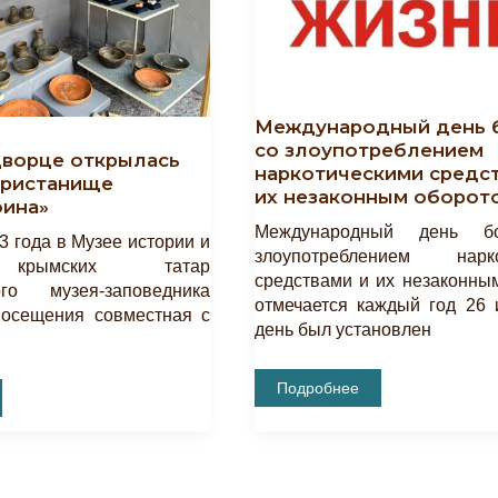
Международный день 
со злоупотреблением
дворце открылась
наркотическими средс
Пристанище
их незаконным оборот
оина»
Международный день б
3 года в Музее истории и
злоупотреблением нарко
 крымских татар
средствами и их незаконны
ого музея-заповедника
отмечается каждый год 26 
посещения совместная с
день был установлен
Международный
Подробнее
День
Борьбы
Со
Злоупотреблением
Наркотическими
Средствами
И