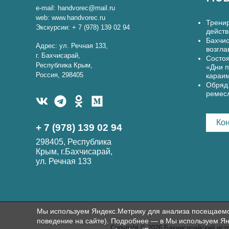
e-mail: handvorec@mail.ru
web: www.handvorec.ru
Тренир
Экскурсии: + 7 (978) 139 02 94
действ
Бахчис
Адрес: ул. Речная 133,
возгла
г. Бахчисарай,
Состоя
Республика Крым,
«Дни п
Россия, 298405
караи
Обряд 
ремес
Ко
+ 7 (978) 139 02 94
298405, Республика
Крым, г.Бахчисарай,
ул. Речная 133
Мы используем Яндекс.Метрику для анализа посещаемост
поведение на сайте). Подробнее — в Мы используем Ян
Copyright © 2026 Бахчисарайский ист