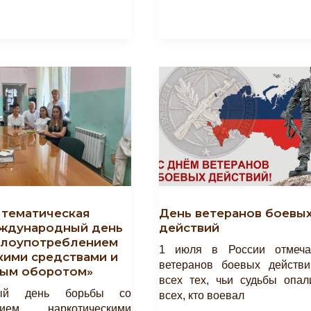
«Всероссийский
День
Семьи,
Любви
И
Верности»
День ветеранов боевы
 тематическая
действий
ждународный день
злоупотреблением
1 июля в России отмеча
кими средствами и
ветеранов боевых действ
ным оборотом»
всех тех, чьи судьбы опал
ный день борьбы со
всех, кто воевал
ением наркотическими