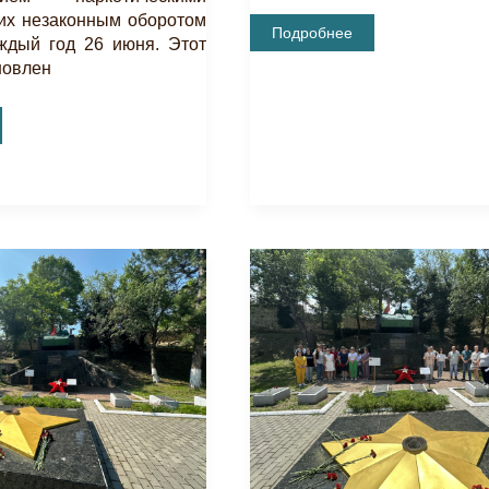
их незаконным оборотом
День
Подробнее
ждый год 26 июня. Этот
Ветеранов
Боевых
новлен
Действий
ный
ением
ми