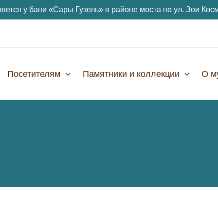
яется у бани «Сары Гузель» в районе моста по ул. Зои Кос
Посетителям
Памятники и коллекции
О м