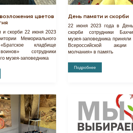
возложения цветов
День памяти и скорби
гня
22 июня 2023 года в Ден
 и скорби 22 июня 2023
скорби сотрудники Бахчи
ритории Мемориального
музея-заповедника приняли 
«Братское кладбище
Всероссийской акции
воинов» сотрудники
молчания» в память
го музея-заповедника
День
Подробнее
Памяти
И
Скорби