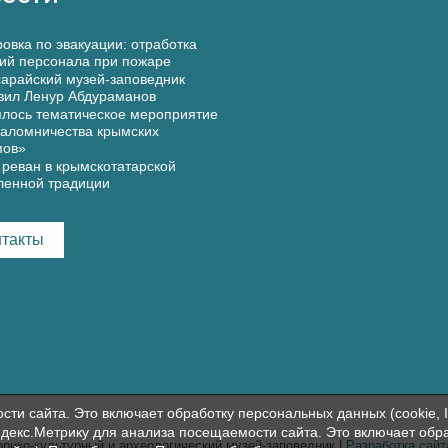
овка по эвакуации: отработка
ий персонала при пожаре
арайский музей-заповедник
вил Ленур Абдураманов
лось тематическое мероприятие
аломничества крымских
мов»
реван в крымскотатарской
ленной традиции
нтакты
и сайта. Это включает обработку персональных данных (cookie, I
декс.Метрику для анализа посещаемости сайта. Это включает обр
орико-культурный и археологический музей-заповедник |
Разработка сай