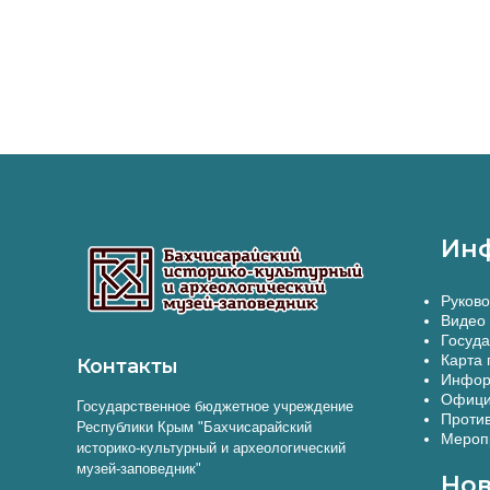
Воина»
Ин
Руково
Видео 
Госуда
Карта 
Контакты
Инфор
Офици
Государственное бюджетное учреждение
Против
Республики Крым "Бахчисарайский
Меропр
историко-культурный и археологический
музей-заповедник"
Нов