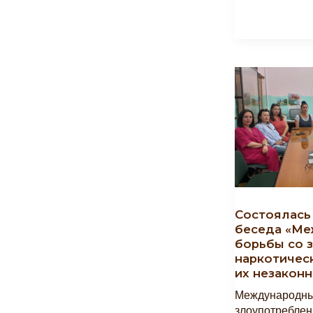
Счастье»
Состоялась
беседа «Ме
борьбы со 
наркотичес
их незакон
Международ
злоупотребл