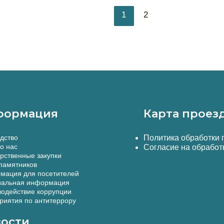
Их
Постран
Незаконным
1
2
навигаци
Оборотом
записи
формация
Карта проез
дство
Политика обработки
о нас
Согласие на обработ
рственные закупки
памятников
мация для посетителей
альная информация
одействие коррупции
иятия по антитеррору
ости