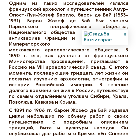
Одним из таких исследователей являлся
французский археолог и путешественник Амур-
Огюст-Луи-Жозеф Бертло, барон де Бай (1853-
1931). Барон Жозеф де Бай был членом
Парижского географического общества,
Национального общества
антиквариев Франции и
Императорского
московского археологического общества. В
1890 г. его, как делегата от французского
Министерства просвещения, приглашают в
Россию на VIII археологический съезд. С этого
момента, последующие тридцать лет жизни он
посвятил изучению археологии, этнографии и
истории Российской империи. В течение
долгого времени он жил в России, путешествуя
по самым отдалённым уголкам Сибири, Урала,
Поволжья, Кавказа и Крыма.
С 1891 по 1906 гг. барон Жозеф де Бай издавал
циклы небольших по объему работ о своих
путешествиях с подробным описанием
традиций, быта и культуры народов. Он
опубликовал две работы о Крыме: «En Crimée»