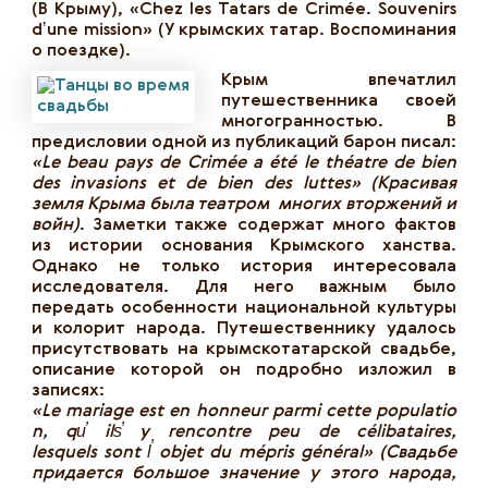
(В Крыму), «Chez les Tatars de Crimée. Souvenirs
dʼune mission» (У крымских татар. Воспоминания
о поездке).
Крым впечатлил
путешественника своей
многогранностью. В
предисловии одной из публикаций барон писал:
«Le beau pays de Crimée a été le théatre de bien
des invasions et de bien des luttes»
(Красивая
земля Крыма была театром многих вторжений и
войн)
. Заметки также содержат много фактов
из истории основания Крымского ханства.
Однако не только история интересовала
исследователя. Для него важным было
передать особенности национальной культуры
и колорит народа. Путешественнику удалось
присутствовать на крымскотатарской свадьбе,
описание которой он подробно изложил в
записях:
«
Le
mariage
est
en
honneur
parmi
cette
populatio
n
,
qu
̕
il
s
̕
y
rencontre
peu
de
c
é
libataires
,
lesquels
sont
l
̕
objet
du
m
é
pris
g
é
n
é
ral
» (Свадьбе
придается большое значение у этого народа,