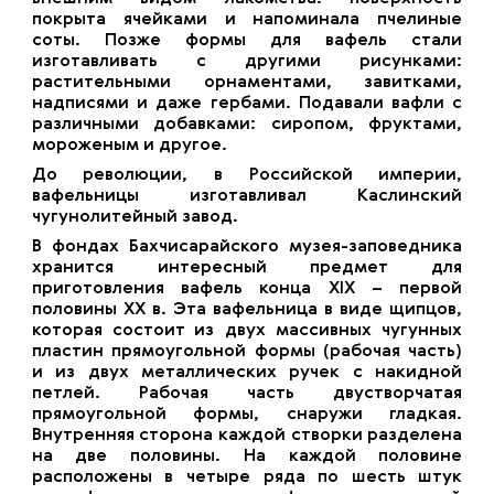
покрыта ячейками и напоминала пчелиные
соты. Позже формы для вафель стали
изготавливать с другими рисунками:
растительными орнаментами, завитками,
надписями и даже гербами. Подавали вафли с
различными добавками: сиропом, фруктами,
мороженым и другое.
До революции, в Российской империи,
вафельницы изготавливал Каслинский
чугунолитейный завод.
В фондах Бахчисарайского музея-заповедника
хранится интересный предмет для
приготовления вафель конца XIX – первой
половины XX в. Эта вафельница в виде щипцов,
которая состоит из двух массивных чугунных
пластин прямоугольной формы (рабочая часть)
и из двух металлических ручек с накидной
петлей. Рабочая часть двустворчатая
прямоугольной формы, снаружи гладкая.
Внутренняя сторона каждой створки разделена
на две половины. На каждой половине
расположены в четыре ряда по шесть штук