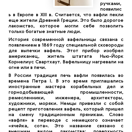
ручками,
появилис
ь в Европе в XIII в. Считается, что вафли пекли
еще жители Древней Греции. Это было дорогое
лакомство, которое могли себе позволить
только богатые знатные люди.
История современной вафельницы связана с
появлением в 1869 году специальной сковороды
для выпечки вафель. Этот прибор изобрел
американец, житель штатата Нью-Йорк
Корнелиус Свартхаут. Вафельницу нагревали на
огне или в печи.
В России традиция печь вафли появилась во
времена Петра I. В это время приглашались
иностранные мастера корабельных дел и
горнодобывающей промышленности,
ремесленники, инженера, архитекторы,
художники, моряки. Немцы привезли с собой
рецепт приготовления вафель, который пришел
на смену традиционным пряникам. Слово
«вафля» в переводе с немецкого означает
«ячейка, сота». Это название связано с
внешним видом лакомства: поверхность