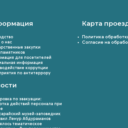
формация
Карта проез
Политика обработк
одство
 о нас
Согласие на обраб
арственные закупки
 памятников
мация для посетителей
альная информация
водействие коррупции
риятия по антитеррору
ости
ровка по эвакуации:
отка действий персонала при
ре
сарайский музей-заповедник
авил Ленур Абдураманов
ялось тематическое