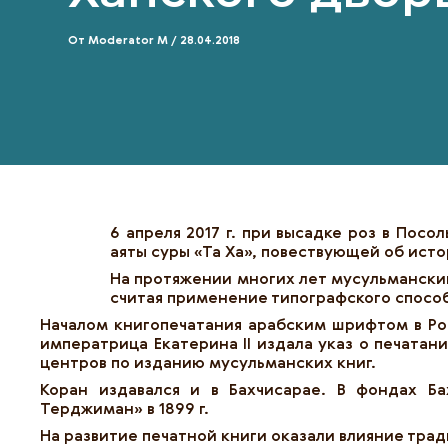
От
Moderator M
/
28.04.2018
6 апреля 2017 г. при высадке роз в По
аяты суры «Та Ха», повествующей об ист
На протяжении многих лет мусульмански
считая применение типографского спосо
Началом книгопечатания арабским шрифтом в Рос
императрица Екатерина II издала указ о печатани
центров по изданию мусульманских книг.
Коран издавался и в Бахчисарае. В фондах Ба
Терджиман» в 1899 г.
На развитие печатной книги оказали влияние тра