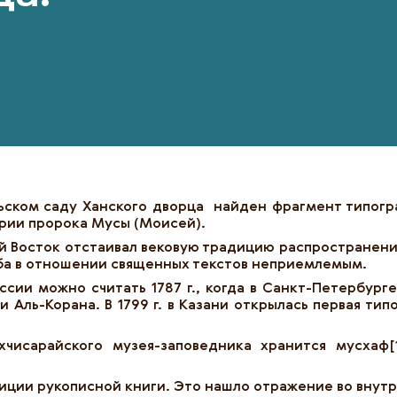
сольском саду Ханского дворца найден фрагмент типог
ории пророка Мусы (Моисей).
й Восток отстаивал вековую традицию распространени
ба в отношении священных текстов неприемлемым.
сии можно считать 1787 г., когда в Санкт-Петербур
и Аль-Корана. В 1799 г. в Казани открылась первая т
хчисарайского музея-заповедника хранится мусхаф[
диции рукописной книги. Это нашло отражение во вну