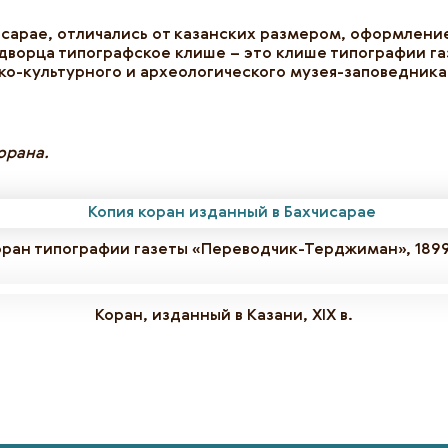
исарае, отличались от казанских размером, оформлен
 дворца типографское клише – это клише типографии г
о-культурного и археологического музея-заповедника
главны
орана.
оран типографии газеты «Переводчик-Терджиман», 1899 
Коран, изданный в Казани, XIX в.