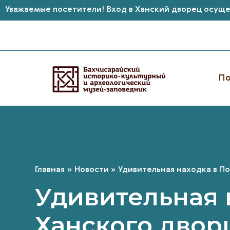
Уважаемые посетители! Вход в Ханский дворец осущес
Перейти
к
содержимому
По
Главная
Новости
Удивительная находка в По
Удивительная 
Ханского двор