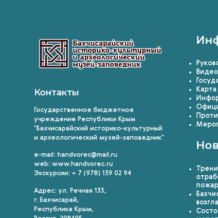
Ин
Руков
Видео
Госуд
Карта
Контакты
Инфор
Офици
Государственное бюджетное
Проти
учреждение Республики Крым
Мероп
"Бахчисарайский историко-культурный
и археологический музей-заповедник"
Нов
e-mail: handvorec@mail.ru
web: www.handvorec.ru
Трени
Экскурсии: + 7 (978) 139 02 94
отраб
пожа
Адрес: ул. Речная 133,
Бахчи
г. Бахчисарай,
возгл
Республика Крым,
Состо