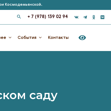
Зои Космодемьянской.
+ 7 (978) 139 02 94
зее
События
Контакты
ском саду