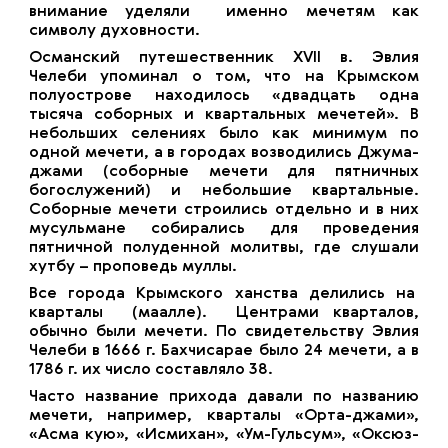
внимание уделяли именно мечетям как
символу духовности.
Османский путешественник XVII в. Эвлия
Челеби упоминал о том, что на Крымском
полуострове находилось «двадцать одна
тысяча соборных и квартальных мечетей». В
небольших селениях было как минимум по
одной мечети, а в городах возводились Джума-
джами (соборные мечети для пятничных
богослужений) и небольшие квартальные.
Соборные мечети строились отдельно и в них
мусульмане собирались для проведения
пятничной полуденной молитвы, где слушали
хутбу – проповедь муллы.
Все города Крымского ханства делились на
кварталы (маалле). Центрами кварталов,
обычно были мечети. По свидетельству Эвлия
Челеби в 1666 г. Бахчисарае было 24 мечети, а в
1786 г. их число составляло 38.
Часто название прихода давали по названию
мечети, например, кварталы «Орта-джами»,
«Асма кую», «Исмихан», «Ум-Гульсум», «Оксюз-