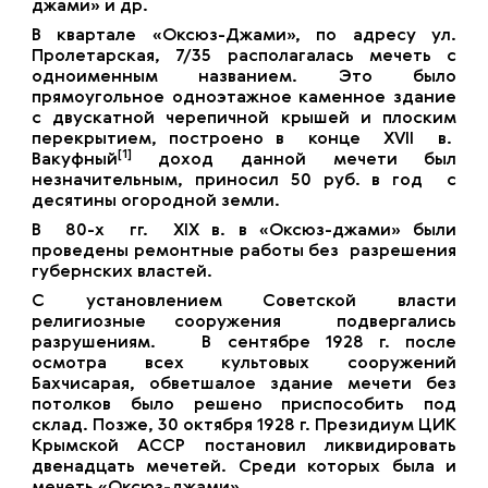
джами» и др.
В квартале «Оксюз-Джами», по адресу ул.
Пролетарская, 7/35 располагалась мечеть с
одноименным названием. Это было
прямоугольное одноэтажное каменное здание
с двускатной черепичной крышей и плоским
перекрытием, построено в конце ХVII в.
[1]
Вакуфный
доход данной мечети был
незначительным, приносил 50 руб. в год с
десятины огородной земли.
В 80-х гг. ХIХ в. в «Оксюз-джами» были
проведены ремонтные работы без разрешения
губернских властей.
С установлением Советской власти
религиозные сооружения подвергались
разрушениям. В сентябре 1928 г. после
осмотра всех культовых сооружений
Бахчисарая, обветшалое здание мечети без
потолков было решено приспособить под
склад. Позже, 30 октября 1928 г. Президиум ЦИК
Крымской АССР постановил ликвидировать
двенадцать мечетей. Среди которых была и
мечеть «Оксюз-джами».